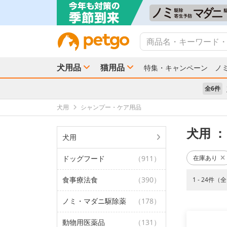
犬用品
猫用品
特集・キャンペーン
ノ
全6件
犬用
シャンプー・ケア用品
犬用
：
犬用
ドッグフード
（911）
在庫あり
食事療法食
（390）
1 - 24件（
ノミ・マダニ駆除薬
（178）
動物用医薬品
（131）