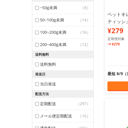
~50g未満
（8）
ペットキ
50~100g未満
（14）
ティッシュ
¥279
100~200g未満
（16）
定期便対象
200~400g未満
（12）
¥279
送料無料
送料無料
最短 8/9
発送日
当日発送
配送方法
定期配送
（297）
メール便定期配送
（16）