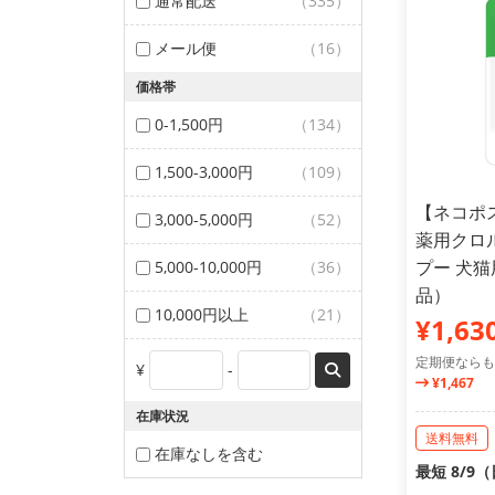
通常配送
（335）
メール便
（16）
価格帯
0-1,500円
（134）
1,500-3,000円
（109）
【ネコポ
3,000-5,000円
（52）
薬用クロ
プー 犬猫
5,000-10,000円
（36）
品）
10,000円以上
（21）
¥1,63
定期便ならも
¥
-
¥1,467
在庫状況
送料無料
在庫なしを含む
最短 8/9