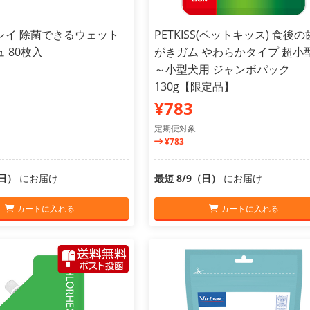
レイ 除菌できるウェット
PETKISS(ペットキッス) 食後
 80枚入
がきガム やわらかタイプ 超小
～小型犬用 ジャンボパック
130g【限定品】
¥783
定期便対象
¥783
（日）
にお届け
最短 8/9（日）
にお届け
カートに入れる
カートに入れる