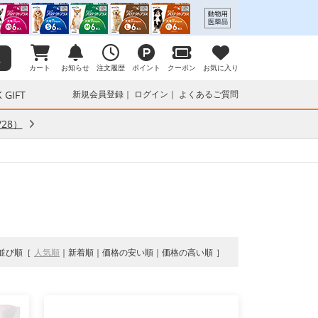
カート
お知らせ
注文履歴
ポイント
クーポン
お気に入り
 GIFT
新規会員登録
ログイン
よくあるご質問
28）
並び順
人気順
新着順
価格の安い順
価格の高い順