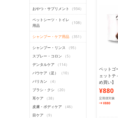
おやつ・サプリメント
（934）
ペットシーツ・トイレ
（108）
用品
シャンプー・ケア用品
（351）
シャンプー・リンス
（95）
スプレー・コロン
（5）
デンタルケア
（114）
ペットゴ
パウケア（足）
（10）
ェットティ
バリカン
（4）
め買い】
¥880
ブラシ・クシ
（20）
耳ケア
（38）
定期便対象
¥880
皮膚・ボディケア
（46）
目ケア
（9）