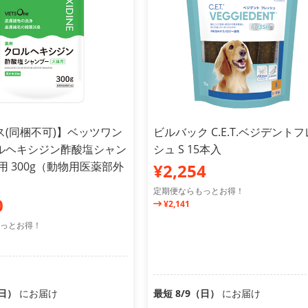
ス(同梱不可)】ベッツワン
ビルバック C.E.T.ベジデント
ルヘキシジン酢酸塩シャン
シュ S 15本入
用 300g（動物用医薬部外
¥2,254
定期便ならもっとお得！
0
¥2,141
っとお得！
（日）
にお届け
最短 8/9（日）
にお届け