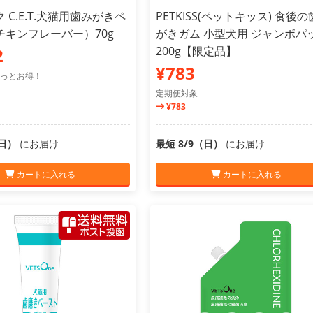
 C.E.T.犬猫用歯みがきペ
PETKISS(ペットキッス) 食後
チキンフレーバー）70g
がきガム 小型犬用 ジャンボパ
200g【限定品】
2
¥783
っとお得！
定期便対象
¥783
（日）
にお届け
最短 8/9（日）
にお届け
カートに入れる
カートに入れる