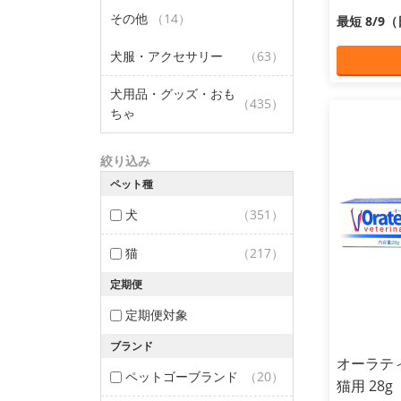
その他
（14）
最短 8/9
犬服・アクセサリー
（63）
犬用品・グッズ・おも
（435）
ちゃ
絞り込み
ペット種
犬
（351）
猫
（217）
定期便
定期便対象
ブランド
オーラテ
ペットゴーブランド
（20）
猫用 28g