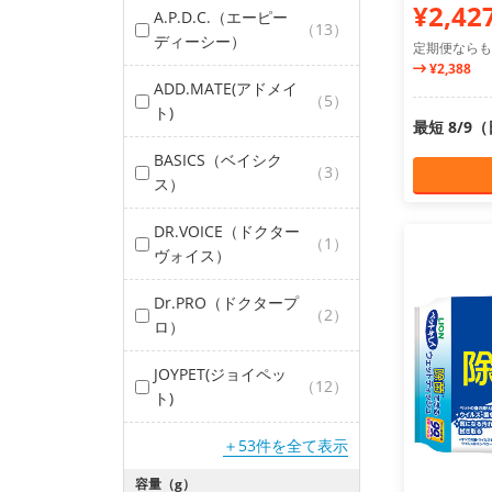
¥2,42
A.P.D.C.（エーピー
（13）
ディーシー）
定期便ならも
¥2,388
ADD.MATE(アドメイ
（5）
ト)
最短 8/9
BASICS（ベイシク
（3）
ス）
DR.VOICE（ドクター
（1）
ヴォイス）
Dr.PRO（ドクタープ
（2）
ロ）
JOYPET(ジョイペッ
（12）
ト)
＋53件を全て表示
容量（g）