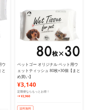
用ウ
ペットゴー オリジナル ペット用ウ
まと
ェットティッシュ 80枚×30個【まと
め買い】
¥3,140
定期便ならもっとお得！
¥2,960
送料無料