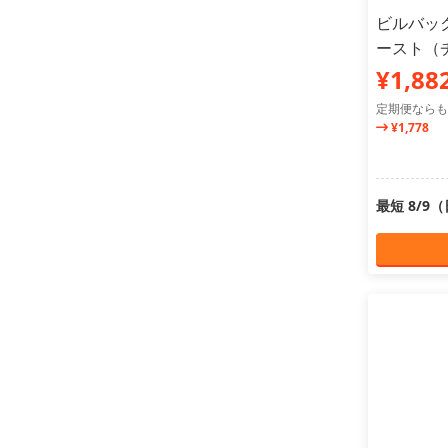
ビルバック
ースト（
¥1,88
定期便ならも
¥1,778
最短 8/9