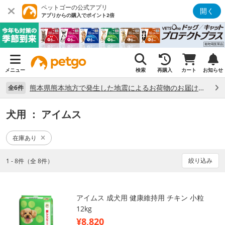
ペットゴーの公式アプリ
開く
アプリからの購入でポイント2倍
メニュー
検索
再購入
カート
お知らせ
熊本県熊本地方で発生した地震によるお荷物のお届け状況について （7/28）
全6件
犬用
： アイムス
在庫あり
絞り込み
1 - 8件（全 8件）
アイムス 成犬用 健康維持用 チキン 小粒
12kg
¥8,820