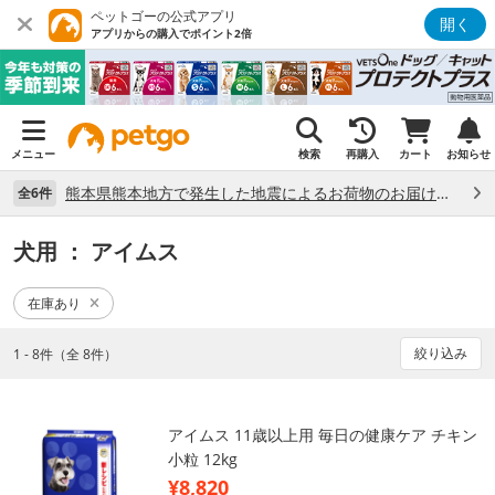
ペットゴーの公式アプリ
開く
アプリからの購入でポイント2倍
メニュー
検索
再購入
カート
お知らせ
熊本県熊本地方で発生した地震によるお荷物のお届け状況について （7/28）
全6件
犬用
： アイムス
在庫あり
絞り込み
1 - 8件（全 8件）
アイムス 11歳以上用 毎日の健康ケア チキン
小粒 12kg
¥8,820