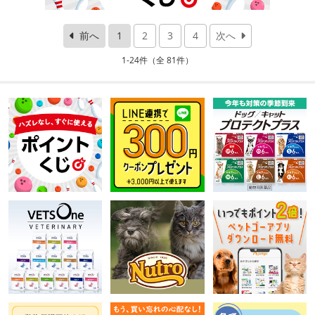
前へ
1
2
3
4
次へ
1-24件（全 81件）