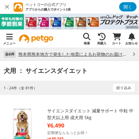
ペットゴーの公式アプリ
開く
アプリからの購入でポイント2倍
メニュー
検索
再購入
カート
お知らせ
熊本県熊本地方で発生した地震によるお荷物のお届け状況について （7/28）
全6件
犬用
： サイエンスダイエット
絞り込み
1 - 24件（全 81件）
サイエンスダイエット 減量サポート 中粒 中
型犬以上用 成犬用 5kg
¥6,490
定期便ならもっとお得！
¥6,165