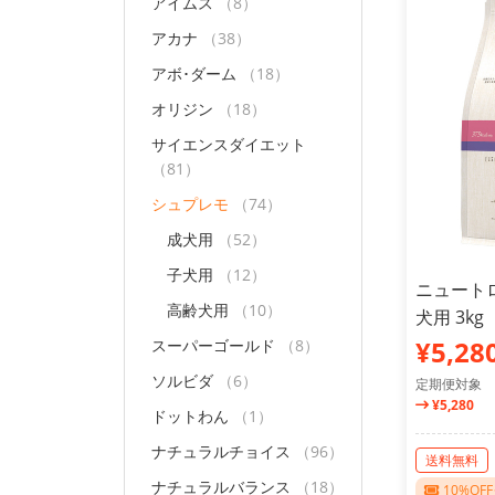
アイムス
（8）
アカナ
（38）
アボ･ダーム
（18）
オリジン
（18）
サイエンスダイエット
（81）
シュプレモ
（74）
成犬用
（52）
子犬用
（12）
ニュートロ
高齢犬用
（10）
犬用 3kg
¥5,28
スーパーゴールド
（8）
ソルビダ
（6）
定期便対象
¥5,280
ドットわん
（1）
ナチュラルチョイス
（96）
送料無料
ナチュラルバランス
（18）
10%O