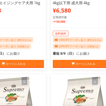
エイジングケア犬用 1kg
4kg以下用 成犬用 4kg
3
¥6,580
定期便対象
¥6,580
送料無料
FFクーポンあり
10%OFFクーポンあり
通常注文のみ
通常注文のみ
FFクーポンあり
20%OFFクーポンあり
定期便のみ
定期便のみ
（日）
にお届け
最短 8/9（日）
にお届け
カートに入れる
カートに入れる