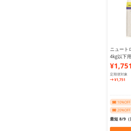
ニュート
4kg以下用
¥1,75
定期便対象
¥1,751
10%O
20%O
最短 8/9