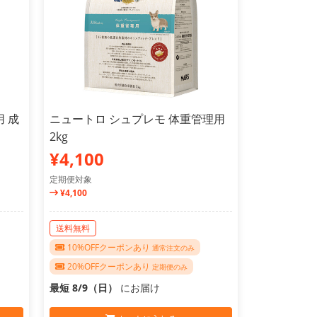
 成
ニュートロ シュプレモ 体重管理用
2kg
¥4,100
定期便対象
¥4,100
送料無料
10%OFFクーポンあり
通常注文のみ
20%OFFクーポンあり
定期便のみ
最短 8/9（日）
にお届け