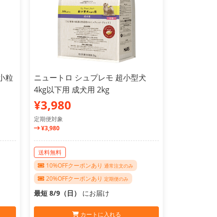
小粒
ニュートロ シュプレモ 超小型犬
4kg以下用 成犬用 2kg
¥3,980
定期便対象
¥3,980
送料無料
10%OFFクーポンあり
通常注文のみ
20%OFFクーポンあり
定期便のみ
最短 8/9（日）
にお届け
カートに入れる