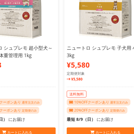
ロ シュプレモ 超小型犬～
ニュートロ シュプレモ 子犬用 
体重管理用 1kg
3kg
3
¥5,580
定期便対象
¥5,580
送料無料
FFクーポンあり
10%OFFクーポンあり
通常注文のみ
通常注文のみ
FFクーポンあり
20%OFFクーポンあり
定期便のみ
定期便のみ
（日）
にお届け
最短 8/9（日）
にお届け
カートに入れる
カートに入れる