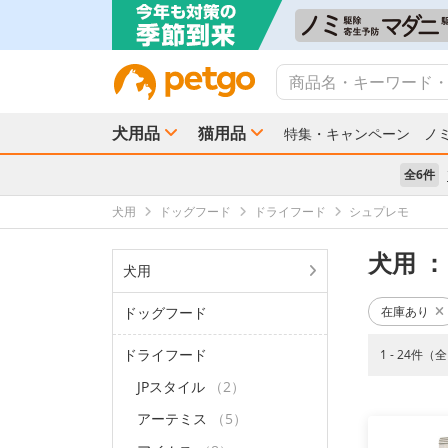
犬用品
猫用品
特集・キャンペーン
ノ
全6件
犬用
ドッグフード
ドライフード
シュプレモ
犬用
：
犬用
ドッグフード
在庫あり
ドライフード
1 - 24件（
JPスタイル
（2）
アーテミス
（5）