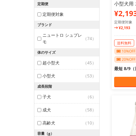
小型犬用 
定期便
¥2,19
定期便対象
定期便対象
ブランド
¥2,193
ニュートロ シュプレ
（74）
モ
送料無料
10%O
体のサイズ
20%O
超小型犬
（45）
最短 8/9
小型犬
（53）
成長段階
子犬
（6）
成犬
（58）
高齢犬
（10）
容量（g）