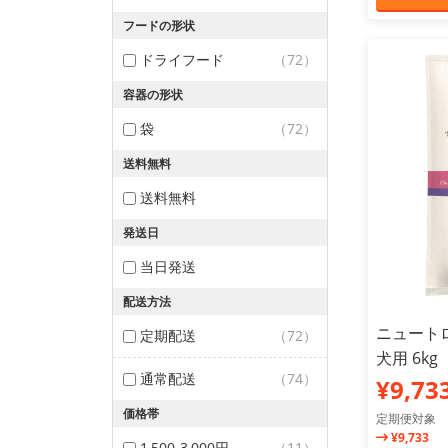
フードの形状
ドライフード
（72）
容器の形状
袋
（72）
送料無料
送料無料
発送日
当日発送
配送方法
ニュートロ
定期配送
（72）
犬用 6kg
通常配送
（74）
¥9,73
価格帯
定期便対象
¥9,733
1,500-3,000円
（11）