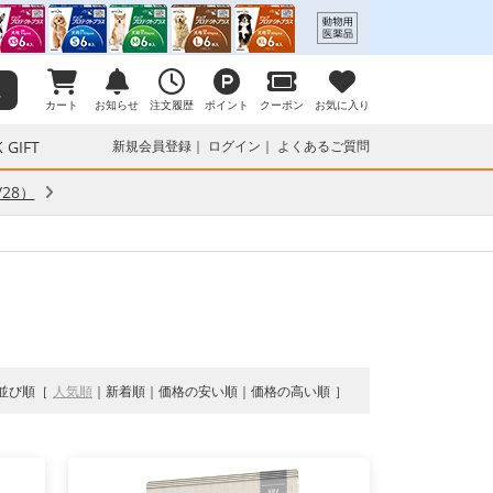
カート
お知らせ
注文履歴
ポイント
クーポン
お気に入り
 GIFT
新規会員登録
ログイン
よくあるご質問
28）
並び順
人気順
新着順
価格の安い順
価格の高い順