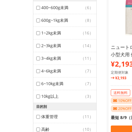
400~600g未満
（6）
600g~1kg未満
（8）
1~2kg未満
（16）
2~3kg未満
（14）
ニュート
小型犬用 
3~4kg未満
（11）
¥2,19
4~6kg未満
（7）
定期便対象
¥2,193
6~10kg未満
（7）
送料無料
10kg以上
（3）
10%O
目的別
20%O
体重管理
（11）
最短 8/9
高齢
（10）