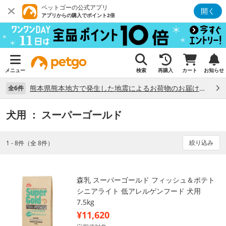
ペットゴーの公式アプリ
開く
アプリからの購入でポイント2倍
メニュー
検索
再購入
カート
お知らせ
熊本県熊本地方で発生した地震によるお荷物のお届け状況について （7/28）
全6件
犬用
： スーパーゴールド
絞り込み
1 - 8件（全 8件）
森乳 スーパーゴールド フィッシュ＆ポテト
シニアライト 低アレルゲンフード 犬用
7.5kg
¥11,620