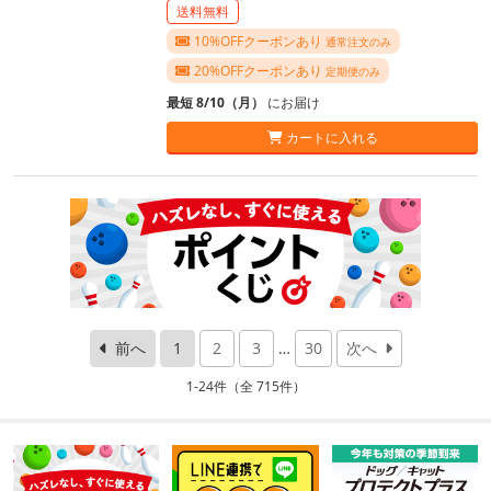
送料無料
10%OFFクーポンあり
通常注文のみ
20%OFFクーポンあり
定期便のみ
最短 8/10（月）
にお届け
カートに入れる
前へ
1
2
3
…
30
次へ
1-24件（全 715件）