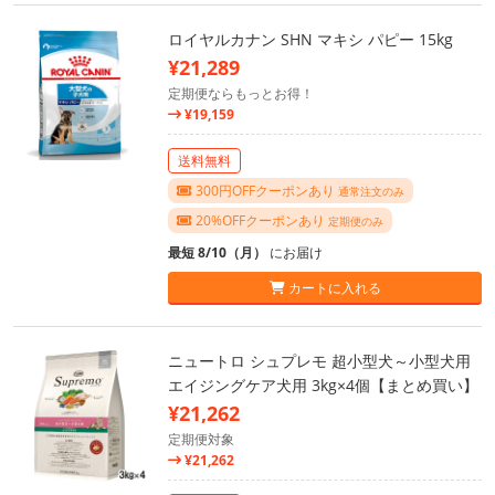
ロイヤルカナン SHN マキシ パピー 15kg
¥21,289
定期便ならもっとお得！
¥19,159
送料無料
300円OFFクーポンあり
通常注文のみ
20%OFFクーポンあり
定期便のみ
最短 8/10（月）
にお届け
カートに入れる
ニュートロ シュプレモ 超小型犬～小型犬用
エイジングケア犬用 3kg×4個【まとめ買い】
¥21,262
定期便対象
¥21,262