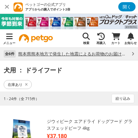
ペットゴーの公式アプリ
開く
アプリからの購入でポイント2倍
メニュー
検索
再購入
カート
お知らせ
熊本県熊本地方で発生した地震によるお荷物のお届け状況について （7/28）
全6件
犬用
： ドライフード
在庫あり
絞り込み
1 - 24件（全 715件）
ジウィピーク エアドライ ドッグフード グラ
スフェッドビーフ 4kg
¥37,180