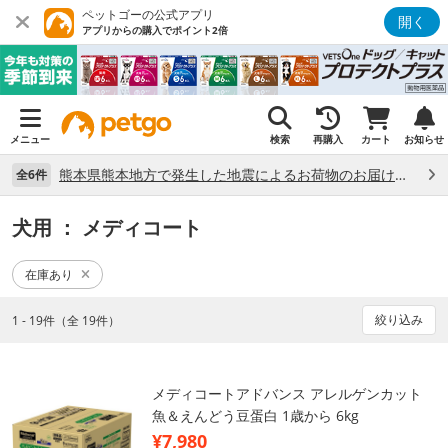
ペットゴーの公式アプリ
開く
アプリからの購入でポイント2倍
メニュー
検索
再購入
カート
お知らせ
熊本県熊本地方で発生した地震によるお荷物のお届け状況について （7/28）
全6件
犬用
： メディコート
在庫あり
絞り込み
1 - 19件（全 19件）
メディコートアドバンス アレルゲンカット
魚＆えんどう豆蛋白 1歳から 6kg
¥7,980