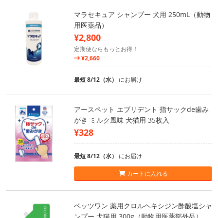
マラセキュア シャンプー 犬用 250mL（動物
用医薬品）
¥2,800
定期便ならもっとお得！
¥2,660
最短 8/12（水）
にお届け
アースペット エブリデント 指サックde歯み
がき ミルク風味 犬猫用 35枚入
¥328
最短 8/12（水）
にお届け
カートに入れる
ベッツワン 薬用クロルヘキシジン酢酸塩シャ
ンプー 犬猫用 300g（動物用医薬部外品）