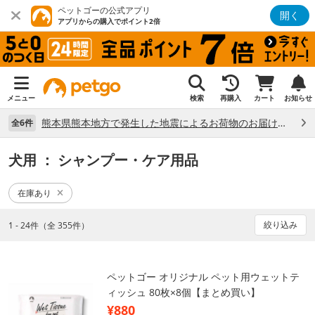
ペットゴーの公式アプリ
開く
アプリからの購入でポイント2倍
メニュー
検索
再購入
カート
お知らせ
熊本県熊本地方で発生した地震によるお荷物のお届け状況について （7/28）
全6件
犬用
： シャンプー・ケア用品
在庫あり
絞り込み
1 - 24件（全 355件）
ペットゴー オリジナル ペット用ウェットテ
ィッシュ 80枚×8個【まとめ買い】
¥880