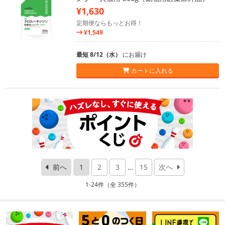
¥1,630
定期便ならもっとお得！
¥1,549
最短 8/12（水）
にお届け
カートに入れる
前へ
1
2
3
…
15
次へ
1-24件（全 355件）