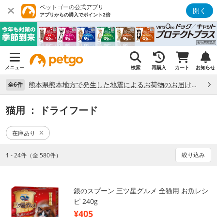
ペットゴーの公式アプリ
開く
アプリからの購入でポイント2倍
メニュー
検索
再購入
カート
お知らせ
熊本県熊本地方で発生した地震によるお荷物のお届け状況について （7/28）
全6件
猫用
： ドライフード
在庫あり
絞り込み
1 - 24件（全 580件）
銀のスプーン 三ツ星グルメ 全猫用 お魚レシ
ピ 240g
¥405