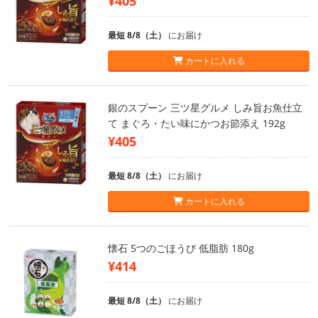
¥405
最短 8/8（土）
にお届け
カートに入れる
銀のスプーン 三ツ星グルメ しみ旨お魚仕立
て まぐろ・たい味にかつお節添え 192g
¥405
最短 8/8（土）
にお届け
カートに入れる
懐石 5つのごほうび 低脂肪 180g
¥414
最短 8/8（土）
にお届け