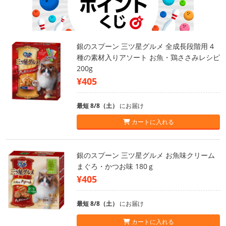
銀のスプーン 三ツ星グルメ 全成長段階用 4
種の素材入りアソート お魚・鶏ささみレシピ
200g
¥405
最短 8/8（土）
にお届け
カートに入れる
銀のスプーン 三ツ星グルメ お魚味クリーム
まぐろ・かつお味 180ｇ
¥405
最短 8/8（土）
にお届け
カートに入れる