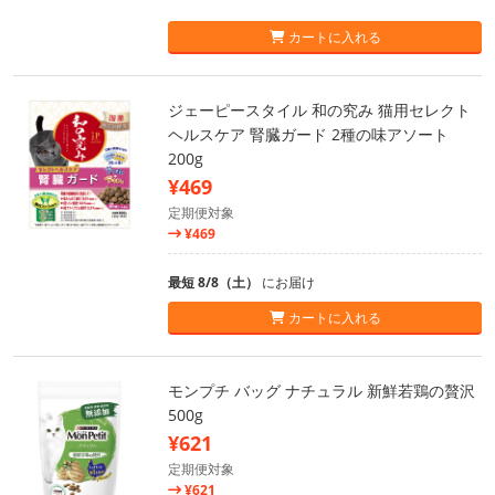
カートに入れる
ジェーピースタイル 和の究み 猫用セレクト
ヘルスケア 腎臓ガード 2種の味アソート
200g
¥469
定期便対象
¥469
最短 8/8（土）
にお届け
カートに入れる
モンプチ バッグ ナチュラル 新鮮若鶏の贅沢
500g
¥621
定期便対象
¥621