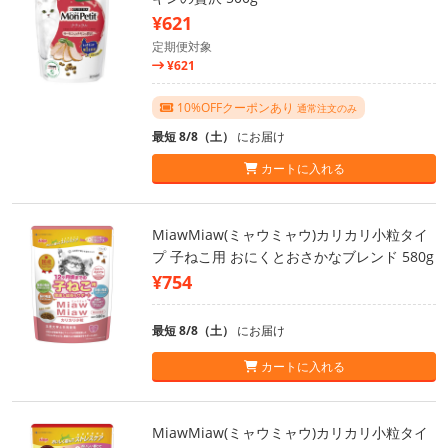
¥621
定期便対象
¥621
10%OFFクーポンあり
通常注文のみ
最短 8/8（土）
にお届け
カートに入れる
MiawMiaw(ミャウミャウ)カリカリ小粒タイ
プ 子ねこ用 おにくとおさかなブレンド 580g
¥754
最短 8/8（土）
にお届け
カートに入れる
MiawMiaw(ミャウミャウ)カリカリ小粒タイ