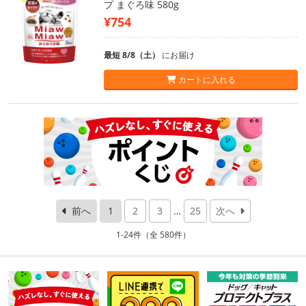
プ まぐろ味 580g
¥754
最短 8/8（土）
にお届け
カートに入れる
前へ
1
2
3
…
25
次へ
1-24件（全 580件）