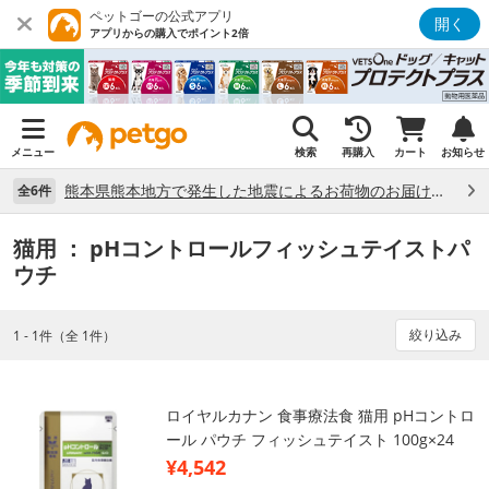
ペットゴーの公式アプリ
開く
アプリからの購入でポイント2倍
メニュー
検索
再購入
カート
お知らせ
熊本県熊本地方で発生した地震によるお荷物のお届け状況について （7/28）
全6件
猫用
： pHコントロールフィッシュテイストパ
ウチ
絞り込み
1 - 1件（全 1件）
ロイヤルカナン 食事療法食 猫用 pHコントロ
ール パウチ フィッシュテイスト 100g×24
¥4,542