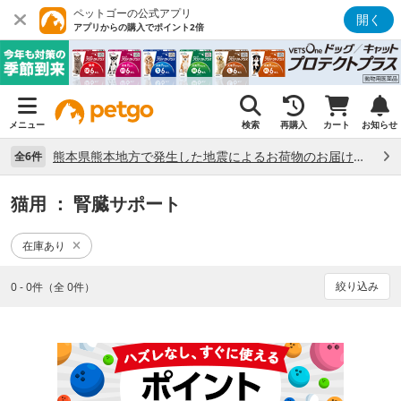
ペットゴーの公式アプリ
開く
アプリからの購入でポイント2倍
メニュー
検索
再購入
カート
お知らせ
熊本県熊本地方で発生した地震によるお荷物のお届け状況について （7/28）
全6件
猫用
： 腎臓サポート
在庫あり
絞り込み
0 - 0件（全 0件）