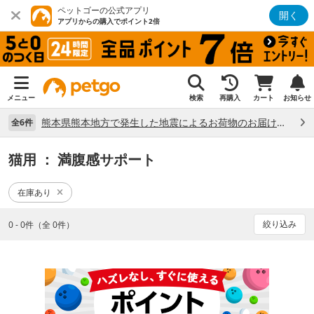
ペットゴーの公式アプリ
開く
アプリからの購入でポイント2倍
メニュー
検索
再購入
カート
お知らせ
熊本県熊本地方で発生した地震によるお荷物のお届け状況について （7/28）
全6件
猫用
： 満腹感サポート
在庫あり
絞り込み
0 - 0件（全 0件）