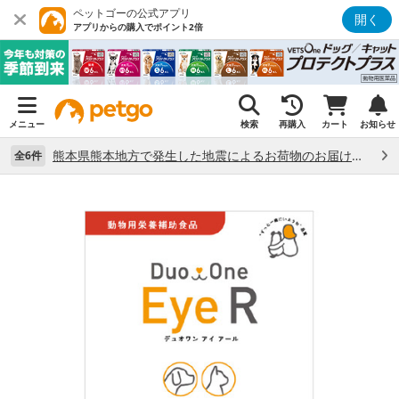
ペットゴーの公式アプリ
開く
アプリからの購入でポイント2倍
メニュー
検索
再購入
カート
お知らせ
熊本県熊本地方で発生した地震によるお荷物のお届け状況について （7/28）
全6件