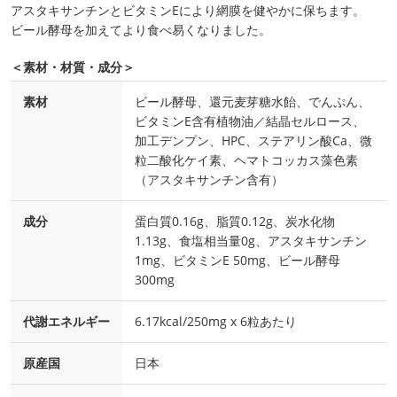
アスタキサンチンとビタミンEにより網膜を健やかに保ちます。
ビール酵母を加えてより食べ易くなりました。
＜素材・材質・成分＞
素材
ビール酵母、還元麦芽糖水飴、でんぷん、
ビタミンE含有植物油／結晶セルロース、
加工デンプン、HPC、ステアリン酸Ca、微
粒二酸化ケイ素、ヘマトコッカス藻色素
（アスタキサンチン含有）
成分
蛋白質0.16g、脂質0.12g、炭水化物
1.13g、食塩相当量0g、アスタキサンチン
1mg、ビタミンE 50mg、ビール酵母
300mg
代謝エネルギー
6.17kcal/250mg x 6粒あたり
原産国
日本