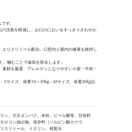
ムです。
石の沈着を軽減し、お口のにおいをすっきりさわやか
ン、エリスリトール配合。口腔内と腸内の健康を維持し
ット。噛むことで歯垢を除去します。
り、素材を厳選。アレルゲンとなりやすい小麦・牛肉・
：Sサイズ、体重10～30kg：Mサイズ、体重30kg以
リン、大豆タンパク、米粉、ビール酵母、甘味料
モロコシ抽出物、保存料（ソルビン酸カリウ
リスリトール、イヌリン、精製水