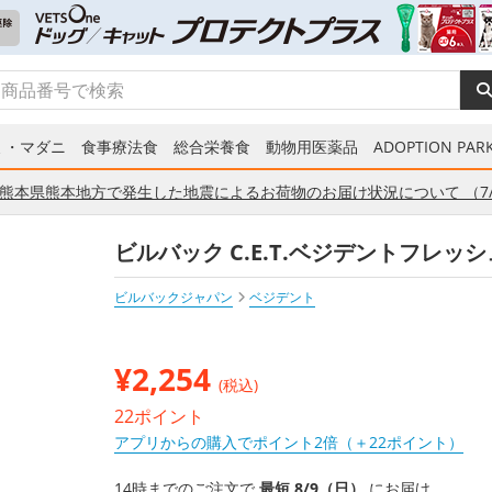
ミ・マダニ
食事療法食
総合栄養食
動物用医薬品
ADOPTION PARK
熊本県熊本地方で発生した地震によるお荷物のお届け状況について （7/
ビルバック C.E.T.ベジデントフレッシュ
ビルバックジャパン
ベジデント
¥
2,254
(税込)
22ポイント
アプリからの購入でポイント2倍（＋22ポイント）
14時までのご注文で
最短 8/9（日）
にお届け