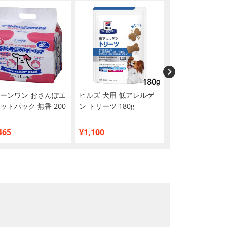
ーンワン おさんぽエ
ヒルズ 犬用 低アレルゲ
PETKISS(ペット
ットパック 無香 200
ン トリーツ 180g
歯みがきシート 
465
¥1,100
¥354