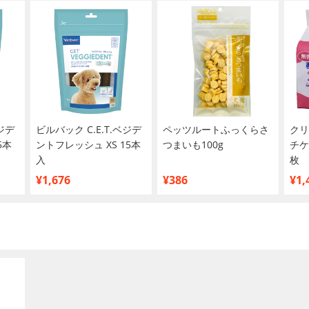
ベジデ
ビルバック C.E.T.ベジデ
ペッツルートふっくらさ
クリ
5本
ントフレッシュ XS 15本
つまいも100g
チケ
入
枚
¥1,676
¥386
¥1,