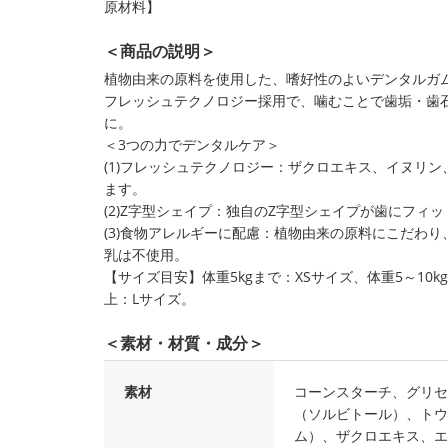
原材料】
＜商品の説明＞
植物由来の原料を使用した、嗜好性のよいデンタルガ
フレッシュテクノロジー採用で、噛むことで歯垢・歯
に。
＜3つの力でデンタルケア＞
(1)フレッシュテクノロジー：ザクロエキス、イヌリ
ます。
(2)Z字型シェイプ：独自のZ字型シェイプが歯にフィ
(3)食物アレルギーに配慮：植物由来の原料にこだわ
乳は不使用。
【サイズ目安】体重5kgまで：XSサイズ、体重5～10kg
上：Lサイズ。
＜素材・材質・成分＞
素材
コーンスターチ、グリセ
（ソルビトール）、トウ
ム）、ザクロエキス、エ