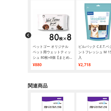
ェア 男の子用 L
ペットゴー オリジナル
ビルバック C.E.T.
 チェック 40枚
ペット用ウェットティッ
ントフレッシュ M 1
シュ 80枚×8個【まとめ
入
買い】
¥880
¥2,718
関連商品