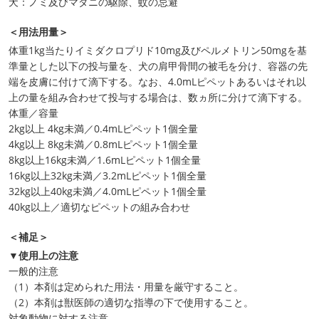
犬：ノミ及びマダニの駆除、蚊の忌避
＜用法用量＞
体重1kg当たりイミダクロプリド10mg及びペルメトリン50mgを基
準量とした以下の投与量を、犬の肩甲骨間の被毛を分け、容器の先
端を皮膚に付けて滴下する。なお、4.0mLピペットあるいはそれ以
上の量を組み合わせて投与する場合は、数ヵ所に分けて滴下する。
体重／容量
2kg以上 4kg未満／0.4mLピペット1個全量
4kg以上 8kg未満／0.8mLピペット1個全量
8kg以上16kg未満／1.6mLピペット1個全量
16kg以上32kg未満／3.2mLピペット1個全量
32kg以上40kg未満／4.0mLピペット1個全量
40kg以上／適切なピペットの組み合わせ
＜補足＞
▼使用上の注意
一般的注意
（1）本剤は定められた用法・用量を厳守すること。
（2）本剤は獣医師の適切な指導の下で使用すること。
対象動物に対する注意