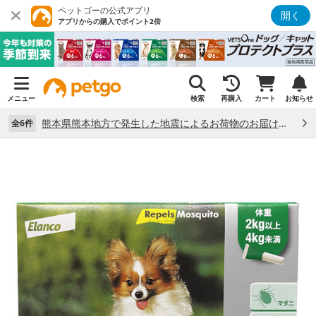
ペットゴーの公式アプリ
開く
アプリからの購入でポイント2倍
メニュー
検索
再購入
カート
お知らせ
熊本県熊本地方で発生した地震によるお荷物のお届け状況について （7/28）
全6件