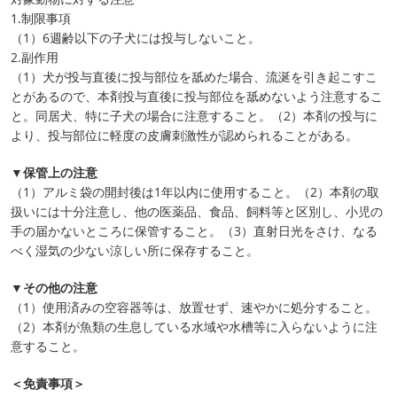
1.制限事項
（1）6週齢以下の子犬には投与しないこと。
2.副作用
（1）犬が投与直後に投与部位を舐めた場合、流涎を引き起こすこ
とがあるので、本剤投与直後に投与部位を舐めないよう注意するこ
と。同居犬、特に子犬の場合に注意すること。（2）本剤の投与に
より、投与部位に軽度の皮膚刺激性が認められることがある。
▼保管上の注意
（1）アルミ袋の開封後は1年以内に使用すること。（2）本剤の取
扱いには十分注意し、他の医薬品、食品、飼料等と区別し、小児の
手の届かないところに保管すること。（3）直射日光をさけ、なる
べく湿気の少ない涼しい所に保存すること。
▼その他の注意
（1）使用済みの空容器等は、放置せず、速やかに処分すること。
（2）本剤が魚類の生息している水域や水槽等に入らないように注
意すること。
＜免責事項＞