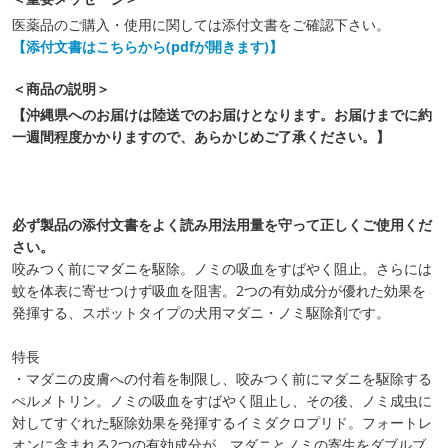
医薬品のご購入・使用に関しては添付文書をご確認下さい。
【添付文書はこちらから(pdfが開きます)】
＜商品の説明＞
【沖縄県へのお届けは陸送でのお届けとなります。お届けまでに約
一週間程度かかりますので、あらかじめご了承ください。】
必ず製品の添付文書をよく読み用法用量を守って正しくご使用くだ
さい。
咬みつく前にマダニを駆除。ノミの吸血をすばやく阻止。さらには
蚊を体表に寄せつけず吸血を阻害。2つの有効成分が優れた効果を
発揮する、スポットタイプの犬用マダニ・ノミ駆除剤です。
特長
・マダニの皮膚への付着を制限し、咬みつく前にマダニを駆除する
ぺルメトリン。ノミの吸血をすばやく阻止し、その後、ノミ成虫に
対してすぐれた駆除効果を発揮するイミダクロプリド。フォートレ
オンに含まれる2つの有効成分が、マダニとノミの寄生をダブルブ