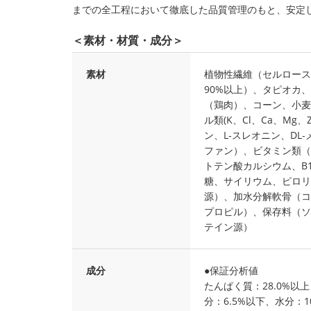
までの全工程において徹底した品質管理のもと、安定
＜素材・材質・成分＞
素材
植物性繊維（セルロース
90%以上）、タピオカ
（鶏肉）、コーン、小麦
ル類(K、Cl、Ca、Mg、
ン、L‐スレオニン、DL
ファン）、ビタミン類（A
トテン酸カルシウム、B
糖、サイリウム、ピロリ
源）、加水分解軟骨（コ
プロピル）、保存料（ソ
テイン源）
成分
●保証分析値
たんぱく質：28.0%以上
分：6.5%以下、水分：1