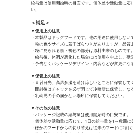
給与量は使用開始時の目安です。個体差や活動量に応じ
い。
＜補足＞
▼使用上の注意
・本製品はドッグフードです。他の用途に使用しない
・粒の色やサイズに若干ばらつきがありますが、品質
・粒に見られる黒・褐色の部分は原料由来のものです
・給与後、体調が悪化した場合には使用を中止し、獣
・予告なくパッケージデザイン・内容などが変更にな
▼保管上の注意
・直射日光、高温多湿を避け涼しいところに保管して
・開封後はチャックを必ず閉じて冷暗所に保管し、な
・乳幼児の手の届かない場所に保管してください。
▼その他の注意
・パッケージ記載の給与量は使用開始時の目安です。
・個体差や活動量に応じて、1日の給与量を1～数回に
・ほかのフードからの切り替えは従来のフードに2割