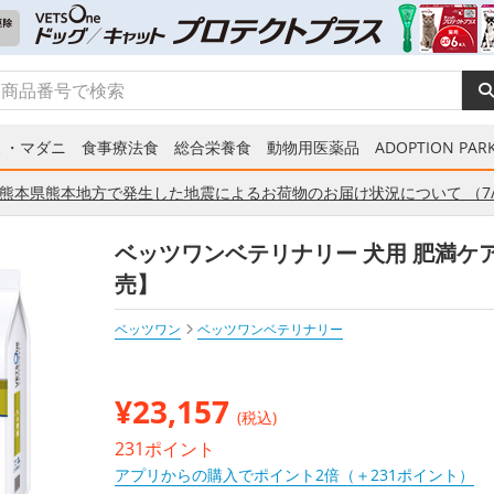
ミ・マダニ
食事療法食
総合栄養食
動物用医薬品
ADOPTION PARK
熊本県熊本地方で発生した地震によるお荷物のお届け状況について （7/
ベッツワンベテリナリー 犬用 肥満ケア 
売】
ベッツワン
ベッツワンベテリナリー
¥
23,157
(税込)
231ポイント
アプリからの購入でポイント2倍（＋231ポイント）