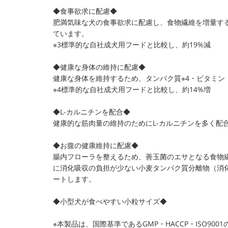
◆食事欲求に配慮◆
肥満気味な犬の食事欲求に配慮し、食物繊維を増量する
ています。
※3標準的な自社成犬用フードと比較し、約19%減
◆健康な身体の維持に配慮◆
健康な身体を維持するため、タンパク質※4・ビタミン
※4標準的な自社成犬用フードと比較し、約14%増
◆L-カルニチンを配合◆
健康的な筋肉量の維持のためにL-カルニチンを多く配
◆お腹の健康維持に配慮◆
腸内フローラを整えるため、善玉菌のエサとなる食物
に消化吸収の負担が少ない小麦タンパク質分離物（消化
ートします。
◆小型犬が食べやすい小粒サイズ◆
※本製品は、国際基準であるGMP・HACCP・ISO9