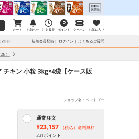
カート
お知らせ
注文履歴
ポイント
クーポン
お気に入り
 GIFT
新規会員登録
ログイン
よくあるご質問
28）
チキン 小粒 3kg×4袋【ケース販
ショップ名：ペットゴー
通常注文
¥23,157
（税込）送料無料
231ポイント