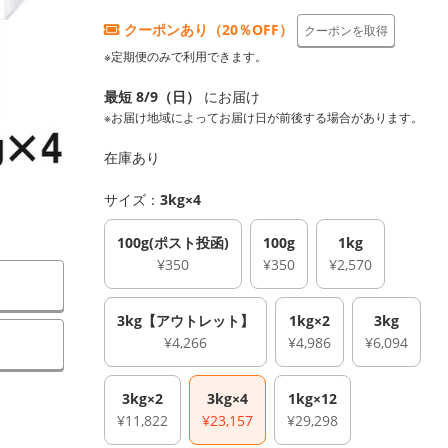
クーポンあり（20％OFF）
クーポンを取得
※定期便のみで利用できます。
最短 8/9（日）
にお届け
※お届け地域によってお届け日が前後する場合があります。
在庫あり
サイズ：
3kg×4
100g(ポスト投函)
100g
1kg
¥350
¥350
¥2,570
3kg【アウトレット】
1kg×2
3kg
）
¥4,266
¥4,986
¥6,094
3kg×2
3kg×4
1kg×12
¥11,822
¥23,157
¥29,298