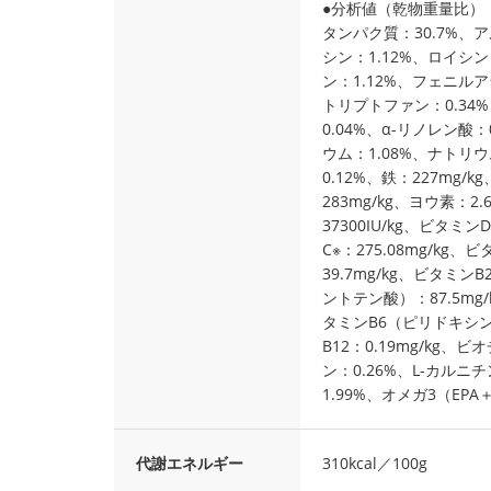
●分析値（乾物重量比）
タンパク質：30.7%、ア
シン：1.12%、ロイシン
ン：1.12%、フェニルア
トリプトファン：0.34%
0.04%、α-リノレン酸：
ウム：1.08%、ナトリウ
0.12%、鉄：227mg/k
283mg/kg、ヨウ素：2.
37300IU/kg、ビタミン
C※：275.08mg/kg
39.7mg/kg、ビタミン
ントテン酸）：87.5mg
タミンB6（ピリドキシン）
B12：0.19mg/kg、ビ
ン：0.26%、L-カルニ
1.99%、オメガ3（EPA
代謝エネルギー
310kcal／100g