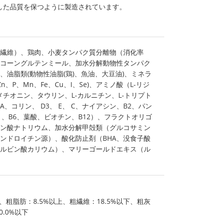
した品質を保つように製造されています。
繊維）、鶏肉、小麦タンパク質分離物（消化率
、コーングルテンミール、加水分解動物性タンパク
、油脂類(動物性油脂(鶏)、魚油、大豆油)、ミネラ
Zn、P、Mn、Fe、Cu、I、Se)、アミノ酸（L‐リジ
‐メチオニン、タウリン、L‐カルニチン、L‐トリプト
、コリン、 D3、 E、 C、ナイアシン、B2、パン
1、B6、葉酸、ビオチン、B12）、フラクトオリゴ
ン酸ナトリウム、加水分解甲殻類（グルコサミン
ンドロイチン源）、酸化防止剤（BHA、没食子酸
ルビン酸カリウム）、マリーゴールドエキス（ル
、粗脂肪：8.5%以上、粗繊維：18.5%以下、粗灰
0.0%以下