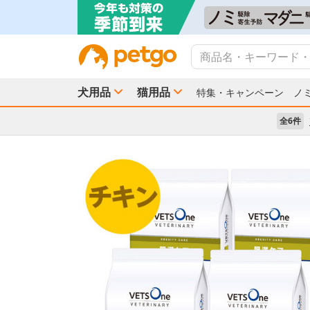
犬用品
猫用品
特集・キャンペーン
ノ
全6件