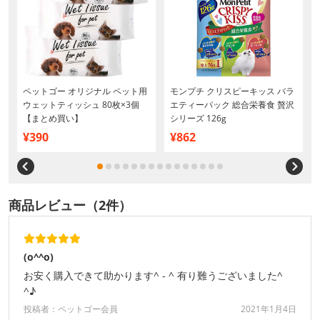
ペットゴー オリジナル ペット用
モンプチ クリスピーキッス バラ
ウェットティッシュ 80枚×3個
エティーパック 総合栄養食 贅沢
【まとめ買い】
シリーズ 126g
¥390
¥862
商品レビュー（2件）
(o^^o)
お安く購入できて助かります^ - ^ 有り難うございました^
^♪
投稿者：ペットゴー会員
2021年1月4日