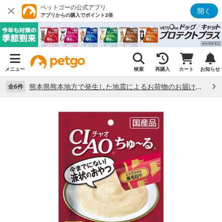
ペットゴーの公式アプリ
開く
アプリからの購入でポイント2倍
メニュー
検索
再購入
カート
お知らせ
熊本県熊本地方で発生した地震によるお荷物のお届け状況について （7/28）
全6件