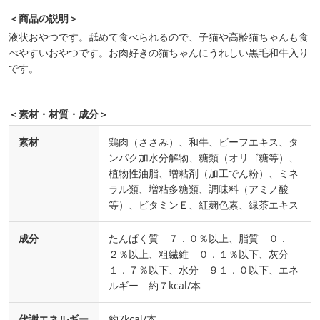
＜商品の説明＞
液状おやつです。舐めて食べられるので、子猫や高齢猫ちゃんも食
べやすいおやつです。お肉好きの猫ちゃんにうれしい黒毛和牛入り
です。
＜素材・材質・成分＞
素材
鶏肉（ささみ）、和牛、ビーフエキス、タ
ンパク加水分解物、糖類（オリゴ糖等）、
植物性油脂、増粘剤（加工でん粉）、ミネ
ラル類、増粘多糖類、調味料（アミノ酸
等）、ビタミンＥ、紅麹色素、緑茶エキス
成分
たんぱく質 ７．０％以上、脂質 ０．
２％以上、粗繊維 ０．１％以下、灰分
１．７％以下、水分 ９１．０以下、エネ
ルギー 約７kcal/本
代謝エネルギー
約7kcal/本