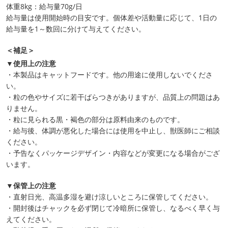
体重8kg：給与量70g/日
給与量は使用開始時の目安です。個体差や活動量に応じて、1日の
給与量を1～数回に分けて与えてください。
＜補足＞
▼使用上の注意
・本製品はキャットフードです。他の用途に使用しないでくださ
い。
・粒の色やサイズに若干ばらつきがありますが、品質上の問題はあ
りません。
・粒に見られる黒・褐色の部分は原料由来のものです。
・給与後、体調が悪化した場合には使用を中止し、獣医師にご相談
ください。
・予告なくパッケージデザイン・内容などが変更になる場合がござ
います。
▼保管上の注意
・直射日光、高温多湿を避け涼しいところに保管してください。
・開封後はチャックを必ず閉じて冷暗所に保管し、なるべく早く与
えてください。