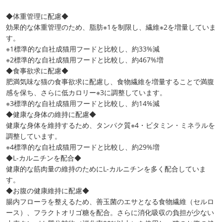
◆体重管理に配慮◆
効果的な体重管理のため、脂肪※1を制限し、繊維※2を増量していま
す。
※1標準的な自社成猫用フードと比較し、約33%減
※2標準的な自社成猫用フードと比較し、約467%増
◆食事欲求に配慮◆
肥満気味な猫の食事欲求に配慮し、食物繊維を増量することで満腹
感を保ち、さらに低カロリー※3に調整しています。
※3標準的な自社成猫用フードと比較し、約14%減
◆健康な身体の維持に配慮◆
健康な身体を維持するため、タンパク質※4・ビタミン・ミネラルを
調整しています。
※4標準的な自社成猫用フードと比較し、約29%増
◆L-カルニチンを配合◆
健康的な筋肉量の維持のためにL-カルニチンを多く配合していま
す。
◆お腹の健康維持に配慮◆
腸内フローラを整えるため、善玉菌のエサとなる食物繊維（セルロ
ース）、フラクトオリゴ糖を配合。さらに消化吸収の負担が少ない