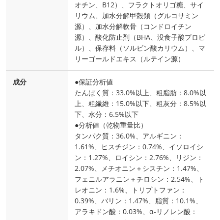
オチン、B12）、フラクトオリゴ糖、サイ
リウム、加水分解甲殻類（グルコサミン
源）、加水分解軟骨（コンドロイチン
源）、酸化防止剤（BHA、没食子酸プロピ
ル）、保存料（ソルビン酸カリウム）、マ
リーゴールドエキス（ルテイン源）
成分
●保証分析値
たんぱく質：33.0%以上、粗脂肪：8.0%以
上、粗繊維：15.0%以下、粗灰分：8.5%以
下、水分：6.5%以下
●分析値（乾物重量比）
タンパク質：36.0%、アルギニン：
1.61%、ヒスチジン：0.74%、イソロイシ
ン：1.27%、ロイシン：2.76%、リジン：
2.07%、メチオニン＋シスチン：1.47%、
フェニルアラニン＋チロシン：2.54%、ト
レオニン：1.6%、トリプトファン：
0.39%、バリン：1.47%、脂質：10.1%、
アラキドン酸：0.03%、α‐リノレン酸：