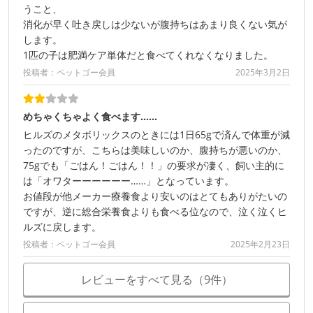
うこと、
消化が早く吐き戻しは少ないが腹持ちはあまり良くない気が
します。
1匹の子は肥満ケア単体だと食べてくれなくなりました。
投稿者：ペットゴー会員
2025年3月2日
めちゃくちゃよく食べます……
ヒルズのメタボリックスのときには1日65gで済んで体重が減
ったのですが、こちらは美味しいのか、腹持ちが悪いのか、
75gでも「ごはん！ごはん！！」の要求が凄く、飼い主的に
は「オワターーーーーー……」となっています。
お値段が他メーカー療養食より安いのはとてもありがたいの
ですが、逆に総合栄養食よりも食べる位なので、泣く泣くヒ
ルズに戻します。
投稿者：ペットゴー会員
2025年2月23日
レビューをすべて見る（9件）