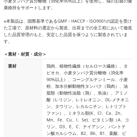
小麦タンパク質分離物（消化率90%以上）を使用し、猫のお腹の健
康維持をサポートします。
※本製品は、国際基準であるGMP・HACCP・ISO9001の認定を受け
た工場で、原材料の選定から製造、出荷までの全工程において徹底
した品質管理のもと、安定した品質を保つように製造されていま
す。
＜素材・材質・成分＞
素材
鶏肉、植物性繊維（セルロース繊維）、タ
ピオカ、小麦タンパク質分離物（消化率
90%以上）、コーングルテンミール、小麦
粉、加水分解動物性タンパク（鶏肉）、油
脂類（動物性油脂（鶏）、魚油）、アミノ
酸（L‐リジン、L‐トレオニン、DL‐メチオニ
ン、タウリン、L‐カルニチン、L‐トリプト
ファン）、ミネラル類(K、Cl、Ca、Zn、
Mn、Fe、Cu、I、Se)、ビタミン類（A、コ
リン、D3、E、C、ナイアシン、パントテ
ン酸カルシウム、B2、B6、B1、葉酸、ビ