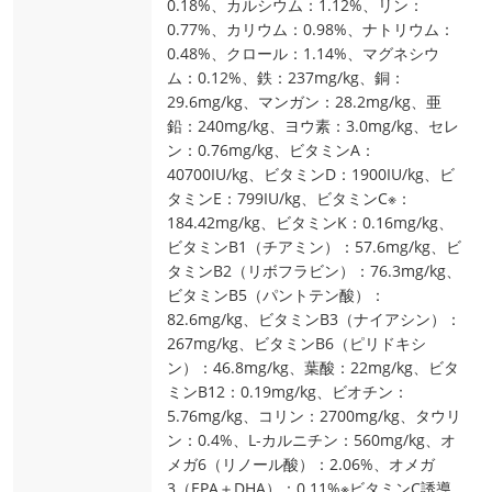
0.18%、カルシウム：1.12%、リン：
0.77%、カリウム：0.98%、ナトリウム：
0.48%、クロール：1.14%、マグネシウ
ム：0.12%、鉄：237mg/kg、銅：
29.6mg/kg、マンガン：28.2mg/kg、亜
鉛：240mg/kg、ヨウ素：3.0mg/kg、セレ
ン：0.76mg/kg、ビタミンA：
40700IU/kg、ビタミンD：1900IU/kg、ビ
タミンE：799IU/kg、ビタミンC※：
184.42mg/kg、ビタミンK：0.16mg/kg、
ビタミンB1（チアミン）：57.6mg/kg、ビ
タミンB2（リボフラビン）：76.3mg/kg、
ビタミンB5（パントテン酸）：
82.6mg/kg、ビタミンB3（ナイアシン）：
267mg/kg、ビタミンB6（ピリドキシ
ン）：46.8mg/kg、葉酸：22mg/kg、ビタ
ミンB12：0.19mg/kg、ビオチン：
5.76mg/kg、コリン：2700mg/kg、タウリ
ン：0.4%、L‐カルニチン：560mg/kg、オ
メガ6（リノール酸）：2.06%、オメガ
3（EPA＋DHA）：0.11%※ビタミンC誘導