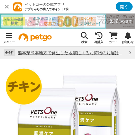
ペットゴーの公式アプリ
開く
アプリからの購入でポイント2倍
メニュー
検索
再購入
カート
お知らせ
熊本県熊本地方で発生した地震によるお荷物のお届け状況について （7/28）
全6件