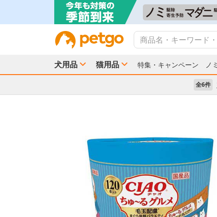
犬用品
猫用品
特集・キャンペーン
ノ
全6件