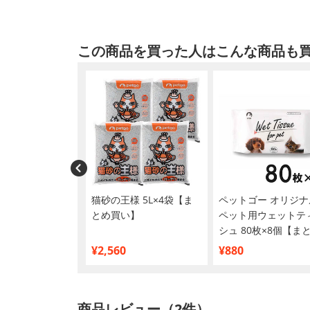
この商品を買った人はこんな商品も
 ささみ 50g×12
猫砂の王様 5L×4袋【ま
ペットゴー オリジナ
とめ買い】
とめ買い】
ペット用ウェットテ
シュ 80枚×8個【ま
買い】
¥2,560
¥880
商品レビュー（2件）