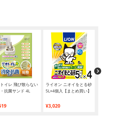
トイレ 飛び散らない
ライオン ニオイをとる砂
CIAO(チャオ) 
・抗菌サンド 4L
5L×4個入【まとめ買い】
ルメ バラエティ 
り
519
¥3,020
¥2,698