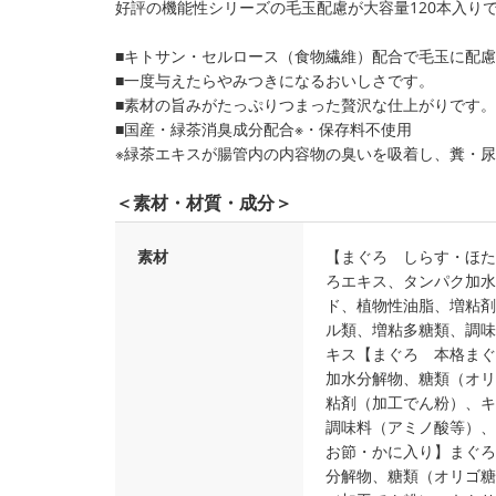
好評の機能性シリーズの毛玉配慮が大容量120本入り
■キトサン・セルロース（食物繊維）配合で毛玉に配
■一度与えたらやみつきになるおいしさです。
■素材の旨みがたっぷりつまった贅沢な仕上がりです。
■国産・緑茶消臭成分配合※・保存料不使用
※緑茶エキスが腸管内の内容物の臭いを吸着し、糞・
＜素材・材質・成分＞
素材
【まぐろ しらす・ほた
ろエキス、タンパク加水
ド、植物性油脂、増粘剤
ル類、増粘多糖類、調味
キス【まぐろ 本格まぐ
加水分解物、糖類（オリ
粘剤（加工でん粉）、キ
調味料（アミノ酸等）、
お節・かに入り】まぐろ
分解物、糖類（オリゴ糖