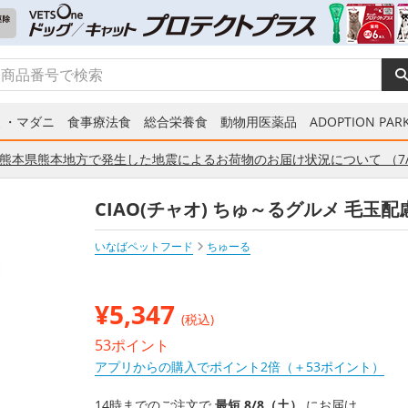
ミ・マダニ
食事療法食
総合栄養食
動物用医薬品
ADOPTION PARK
熊本県熊本地方で発生した地震によるお荷物のお届け状況について （7/
CIAO(チャオ) ちゅ～るグルメ 毛玉
いなばペットフード
ちゅーる
¥
5,347
(税込)
53ポイント
アプリからの購入でポイント2倍（＋53ポイント）
14時までのご注文で
最短 8/8（土）
にお届け