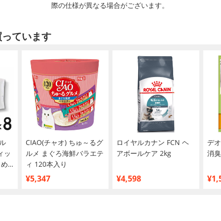
際の仕様が異なる場合がございます。
買っています
ル
CIAO(チャオ) ちゅ～るグ
ロイヤルカナン FCN ヘ
デオ
ィッ
ルメ まぐろ海鮮バラエテ
アボールケア 2kg
消臭
とめ
ィ 120本入り
¥5,347
¥4,598
¥1,