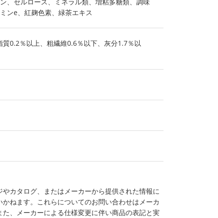
ン、セルロース、ミネラル類、増粘多糖類、調味
ミンe、紅麹色素、緑茶エキス
質0.2％以上、粗繊維0.6％以下、灰分1.7％以
ジやカタログ、またはメーカーから提供された情報に
いかねます。これらについてのお問い合わせはメーカ
また、メーカーによる仕様変更に伴い商品の表記と実