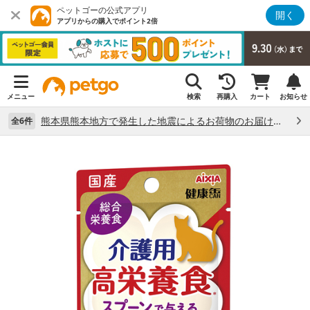
ペットゴーの公式アプリ
開く
アプリからの購入でポイント2倍
メニュー
検索
再購入
カート
お知らせ
熊本県熊本地方で発生した地震によるお荷物のお届け状況について （7/28）
全6件