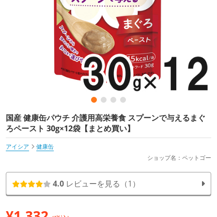
国産 健康缶パウチ 介護用高栄養食 スプーンで与えるまぐ
ろペースト 30g×12袋【まとめ買い】
アイシア
健康缶
ショップ名：ペットゴー
4.0
レビューを見る（1）
¥
1,332