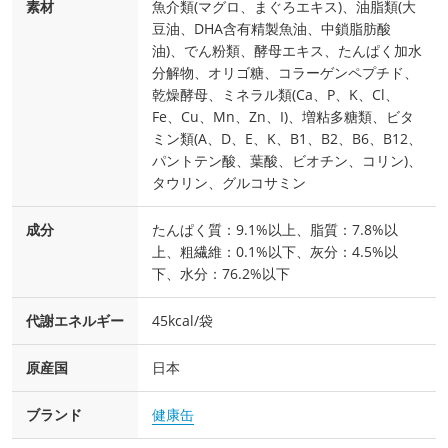
素材
魚介類(マグロ、まぐろエキス)、油脂類(大
豆油、DHA含有精製魚油、中鎖脂肪酸
油)、でん粉類、酵母エキス、たんぱく加水
分解物、オリゴ糖、コラーゲンペプチド、
乾燥酵母、ミネラル類(Ca、P、K、Cl、
Fe、Cu、Mn、Zn、I)、増粘多糖類、ビタ
ミン類(A、D、E、K、B1、B2、B6、B12、
パントテン酸、葉酸、ビオチン、コリン)、
タウリン、グルコサミン
成分
たんぱく質：9.1%以上、脂質：7.8%以
上、粗繊維：0.1%以下、灰分：4.5%以
下、水分：76.2%以下
代謝エネルギー
45kcal/袋
原産国
日本
ブランド
健康缶