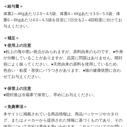
＜給与量＞
体重2～4Kgあたり2.0～4.5袋、体重4～6Kgあたり3.0～5.5袋、体
重6～8Kgあたり4.0～6.5袋を目安に1日分を2～4回程度に分けてお
与えください。
＜補足＞
▼使用上の注意
●粒上の塊や黒い斑点がみられますが、原料由来のものです。●中身
が分離していることがありますが、品質に問題はありません。開封
前によく振ってください。●天然由来の原料を使用しているため、
色合い・粘度・形状にバラつきがあります。●猫の健康状態に合わ
せてお与えください。
▼保管上の注意
●開封後は冷蔵庫で保管し、早めにお与えください。
＜免責事項＞
本サイトに掲載されている商品情報は、商品パッケージやカタロ
グ、またはメーカーから提供された情報に基づくものであり、その
内容について当社は責任を負いかねます。これらについてのお問い