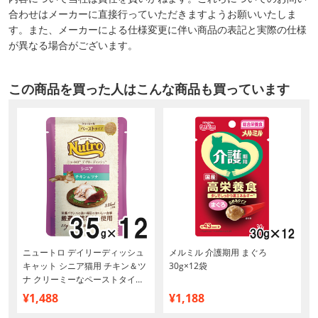
合わせはメーカーに直接行っていただきますようお願いいたしま
す。また、メーカーによる仕様変更に伴い商品の表記と実際の仕様
が異なる場合がございます。
この商品を買った人はこんな商品も買っています
歳
ニュートロ デイリーディッシュ
メルミル 介護期用 まぐろ
キャット シニア猫用 チキン＆ツ
30g×12袋
ナ クリーミーなペーストタイプ
パウチ 35g×12個【まとめ買い】
¥1,488
¥1,188