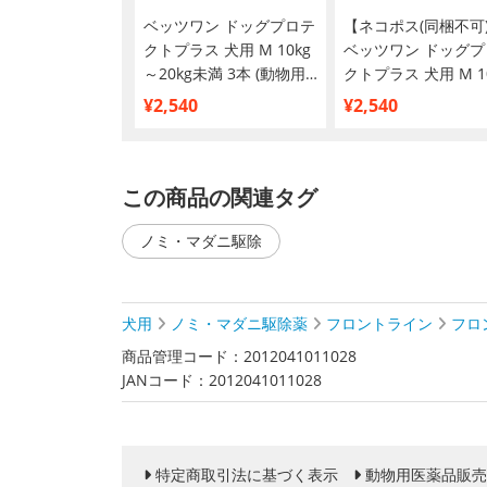
ベッツワン ドッグプロテ
【ネコポス(同梱不可
クトプラス 犬用 M 10kg
ベッツワン ドッグプ
～20kg未満 3本 (動物用
クトプラス 犬用 M 1
医薬品)
～20kg未満 3本 (動
¥2,540
¥2,540
医薬品)
この商品の関連タグ
ノミ・マダニ駆除
犬用
ノミ・マダニ駆除薬
フロントライン
フロ
商品管理コード：2012041011028
JANコード：2012041011028
特定商取引法に基づく表示
動物用医薬品販売