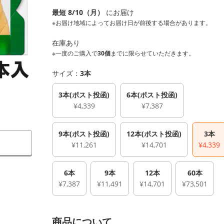
最短 8/10（月）
にお届け
※お届け地域によってお届け日が前後する場合があります。
在庫あり
※一度のご購入で
30個
までに限らせていただきます。
サイズ：
3本
3本(ポスト投函)
6本(ポスト投函)
¥4,339
¥7,387
9本(ポスト投函)
12本(ポスト投函)
3本
¥11,261
¥14,701
¥4,339
6本
9本
12本
60本
¥7,387
¥11,491
¥14,701
¥73,501
商品について