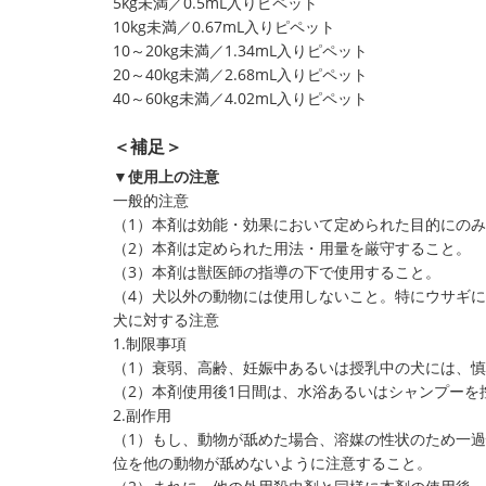
5kg未満／0.5mL入りピペット
10kg未満／0.67mL入りピペット
10～20kg未満／1.34mL入りピペット
20～40kg未満／2.68mL入りピペット
40～60kg未満／4.02mL入りピペット
＜補足＞
▼使用上の注意
一般的注意
（1）本剤は効能・効果において定められた目的にの
（2）本剤は定められた用法・用量を厳守すること。
（3）本剤は獣医師の指導の下で使用すること。
（4）犬以外の動物には使用しないこと。特にウサギ
犬に対する注意
1.制限事項
（1）衰弱、高齢、妊娠中あるいは授乳中の犬には、
（2）本剤使用後1日間は、水浴あるいはシャンプーを
2.副作用
（1）もし、動物が舐めた場合、溶媒の性状のため一
位を他の動物が舐めないように注意すること。