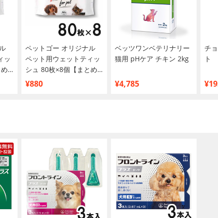
ル
ペットゴー オリジナル
ベッツワンベテリナリー
チョ
ィッ
ペット用ウェットティッ
猫用 pHケア チキン 2kg
ト
とめ
シュ 80枚×8個【まとめ
買い】
¥880
¥4,785
¥19