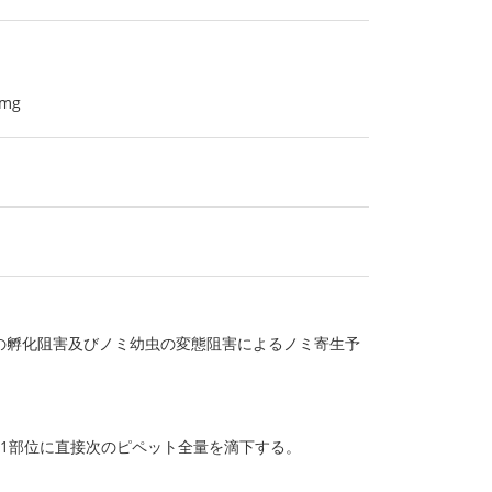
mg
の孵化阻害及びノミ幼虫の変態阻害によるノミ寄生予
1部位に直接次のピペット全量を滴下する。