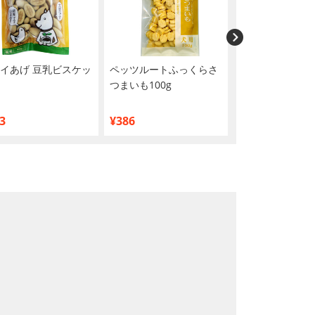
イあげ 豆乳ビスケッ
ペッツルートふっくらさ
ドギーマン 無添
つまいも100g
香ばし鶏ささみ 
120g
3
¥386
¥892