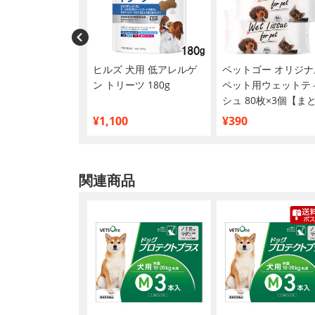
ス(同梱不可)】
ヒルズ 犬用 低アレルゲ
ペットゴー オリジナ
ワンベテリナリー
ン トリーツ 180g
ペット用ウェットテ
化器ケア 可溶性
シュ 80枚×3個【ま
ィッシュ 100g
買い】
¥1,100
¥390
関連商品