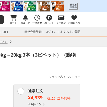
カート
お知らせ
注文履歴
ポイント
クーポン
お気に入り
 GIFT
新規会員登録
ログイン
よくあるご質問
28）
g～20kg 3本（3ピペット）（動物
ショップ名：ペットゴー
通常注文
¥4,339
（税込）送料無料
43ポイント