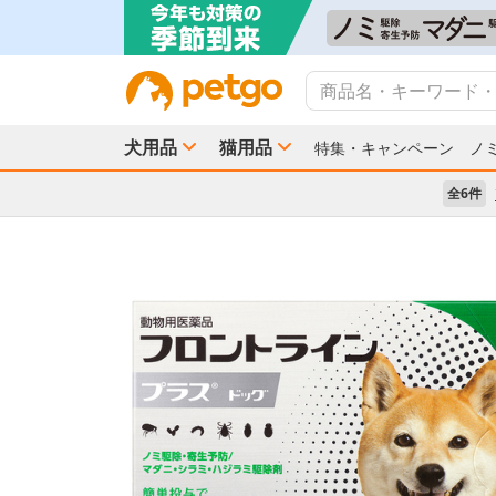
犬用品
猫用品
特集・キャンペーン
ノ
全6件