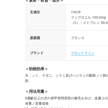
＜素材・材質・成分＞
主成分
1mL中
フィプロニル 100.0mg
（S）－メトプレン 90.0
原産国
フランス
ブランド
フロントライン
＜効能効果＞
犬：ノミ、マダニ、シラミ及びハジラミの駆除ノミ卵
防
＜用法用量＞
8週齢以上の犬の肩甲骨間背部の被毛を分け、皮膚上の
体重／容量規格