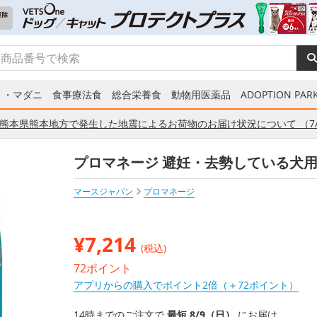
ミ・マダニ
食事療法食
総合栄養食
動物用医薬品
ADOPTION PARK
熊本県熊本地方で発生した地震によるお荷物のお届け状況について （7/
プロマネージ 避妊・去勢している犬用 
マースジャパン
プロマネージ
¥
7,214
(税込)
72ポイント
アプリからの購入でポイント2倍（＋72ポイント）
14時までのご注文で
最短 8/9（日）
にお届け