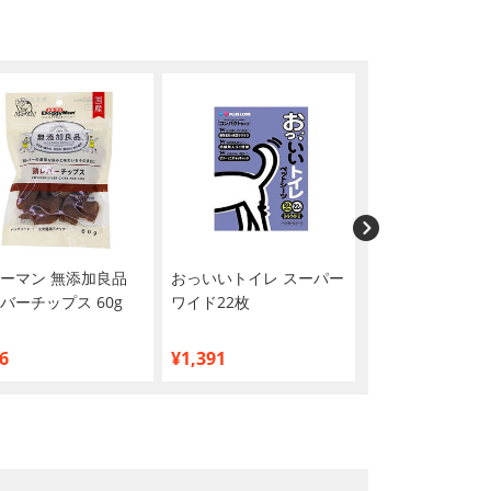
ーマン 無添加良品
おっいいトイレ スーパー
ニュートロ シュ
バーチップス 60g
ワイド22枚
カロリーケア シ
トレイ 100g×2
め買い】
6
¥1,391
¥5,163