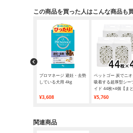
この商品を買った人はこんな商品も
リバリベッド L ダ
プロマネージ 避妊・去勢
ペットゴー 炭でニオ
ラウン
している犬用 4kg
吸着する超厚型シーツ
イド 44枚×4個【ま
買い】
¥3,608
¥5,760
関連商品