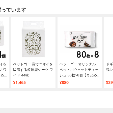
買っています
イを
ペットゴー 炭でニオイを
ペットゴー オリジナル
ドギ
 ワ
吸着する超厚型シーツ ワ
ペット用ウェットティッ
鶏レ
とめ
イド 44枚
シュ 80枚×8個【まとめ
買い】
¥1,465
¥880
¥29