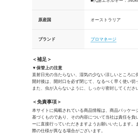
■代謝エネルギー：340kca
原産国
オーストラリア
ブランド
プロマネージ
＜補足＞
▼保管上の注意
直射日光の当たらない、湿気の少ない涼しいところに
開封後は、開封口を必ず閉じて、なるべく早く使い切
また、虫が入らないように、しっかり密封してくださ
＜免責事項＞
本サイトに掲載されている商品情報は、商品パッケー
基づくものであり、その内容について当社は責任を負
ーに直接行っていただきますようお願いいたします。
際の仕様が異なる場合がございます。