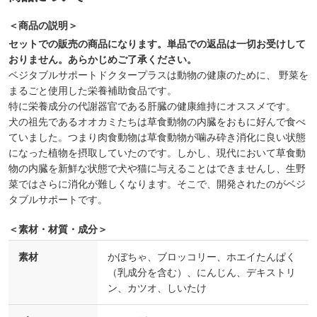
＜商品の説明＞
セットでの販売の商品になります。単品での返品は一切お受けして
おりません。あらかじめご了承ください。
ベジタブルサポートドクタープラスは動物の健康のために、 野菜を
まるごと使用した栄養補助食品です。
特に栄養成分の代謝器官である肝臓の健康維持にオススメです。
犬の祖先であるオオカミたちは草食動物の内臓をおもに好んで食べ
ていました。つまり肉食動物は草食動物が噛み砕き消化に良い状態
になった植物を摂取していたのです。しかし、現代において草食動
物の内臓を新鮮な状態で犬や猫に与えることはできませんし、生野
菜ではさらに消化が難しくなります。そこで、開発されたのがベジ
タブルサポートです。
＜素材・材質・成分＞
素材
かぼちゃ、ブロッコリー、ホエイたんぱく
（乳成分を含む）、にんじん、デキストリ
ン、カツオ、しいたけ