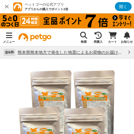
ペットゴーの公式アプリ
開く
アプリからの購入でポイント2倍
メニュー
検索
再購入
カート
お知らせ
熊本県熊本地方で発生した地震によるお荷物のお届け状況について （7/28）
全6件