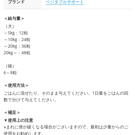
ブランド
ベジタブルサポート
＜給与量＞
（犬）
～5kg：12粒
～10kg：24粒
～20kg：36粒
20kg～：48粒
（猫）
6～8粒
＜使用方法＞
ごはんに混ぜたり、そのまま与えてください。1日量をごはんの回
数で分けて与えてください。
＜補足＞
▼使用上の注意
※まれに便が緩くなる場合がございますので、最初は少量からのご
使用をお勧めします。