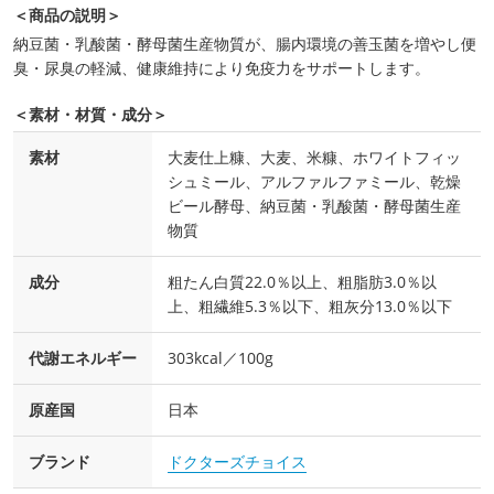
＜商品の説明＞
納豆菌・乳酸菌・酵母菌生産物質が、腸内環境の善玉菌を増やし便
臭・尿臭の軽減、健康維持により免疫力をサポートします。
＜素材・材質・成分＞
素材
大麦仕上糠、大麦、米糠、ホワイトフィッ
シュミール、アルファルファミール、乾燥
ビール酵母、納豆菌・乳酸菌・酵母菌生産
物質
成分
粗たん白質22.0％以上、粗脂肪3.0％以
上、粗繊維5.3％以下、粗灰分13.0％以下
代謝エネルギー
303kcal／100g
原産国
日本
ブランド
ドクターズチョイス