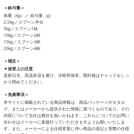
＜給与量＞
体重（kg）／ 給与量（g）
2.5kg／スプーン半分
5kg／スプーン1杯
10kg／スプーン2杯
15kg／スプーン3杯
20kg／スプーン4杯
＜補足＞
▼保管上の注意
直射日光、高温多湿を避け、冷暗所保管。開封後はチャックをしっ
かり閉めてください。
＜免責事項＞
本サイトに掲載されている商品情報は、商品パッケージやカタロ
グ、またはメーカーから提供された情報に基づくものであり、その
内容について当社は責任を負いかねます。これらについてのお問い
合わせはメーカーに直接行っていただきますようお願いいたしま
す。また、メーカーによる仕様変更に伴い商品の表記と実際の仕様