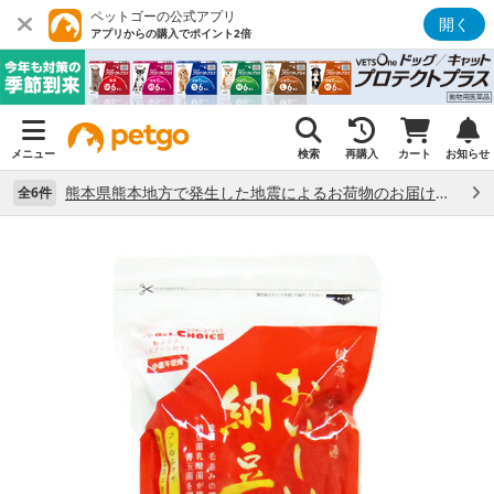
ペットゴーの公式アプリ
開く
アプリからの購入でポイント2倍
メニュー
検索
再購入
カート
お知らせ
熊本県熊本地方で発生した地震によるお荷物のお届け状況について （7/28）
全6件