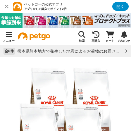
ペットゴーの公式アプリ
開く
アプリからの購入でポイント2倍
メニュー
検索
再購入
カート
お知らせ
熊本県熊本地方で発生した地震によるお荷物のお届け状況について （7/28）
全6件