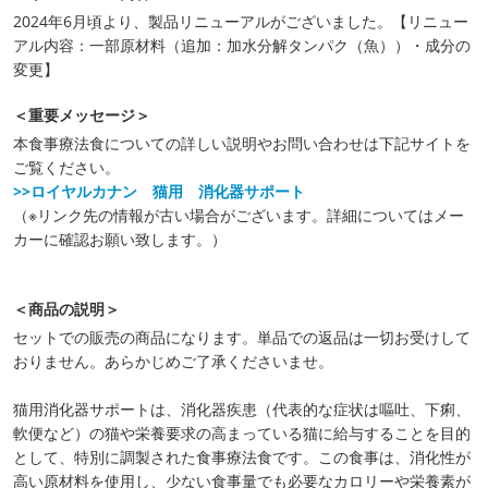
2024年6月頃より、製品リニューアルがございました。【リニュー
アル内容：一部原材料（追加：加水分解タンパク（魚））・成分の
変更】
＜重要メッセージ＞
本食事療法食についての詳しい説明やお問い合わせは下記サイトを
ご覧ください。
>>ロイヤルカナン 猫用 消化器サポート
（※リンク先の情報が古い場合がございます。詳細についてはメー
カーに確認お願い致します。）
＜商品の説明＞
セットでの販売の商品になります。単品での返品は一切お受けして
おりません。あらかじめご了承くださいませ。
猫用消化器サポートは、消化器疾患（代表的な症状は嘔吐、下痢、
軟便など）の猫や栄養要求の高まっている猫に給与することを目的
として、特別に調製された食事療法食です。この食事は、消化性が
高い原材料を使用し、少ない食事量でも必要なカロリーや栄養素が