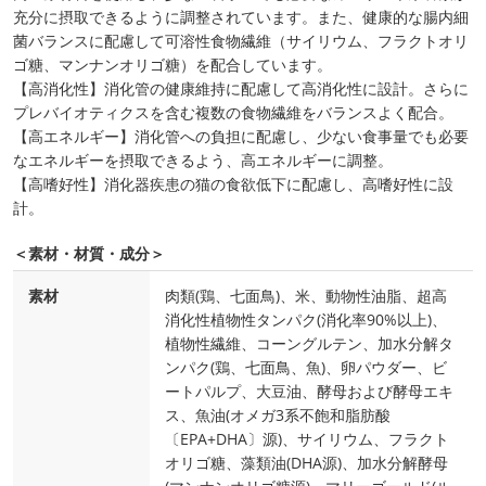
充分に摂取できるように調整されています。また、健康的な腸内細
菌バランスに配慮して可溶性食物繊維（サイリウム、フラクトオリ
ゴ糖、マンナンオリゴ糖）を配合しています。
【高消化性】消化管の健康維持に配慮して高消化性に設計。さらに
プレバイオティクスを含む複数の食物繊維をバランスよく配合。
【高エネルギー】消化管への負担に配慮し、少ない食事量でも必要
なエネルギーを摂取できるよう、高エネルギーに調整。
【高嗜好性】消化器疾患の猫の食欲低下に配慮し、高嗜好性に設
計。
＜素材・材質・成分＞
素材
肉類(鶏、七面鳥)、米、動物性油脂、超高
消化性植物性タンパク(消化率90%以上)、
植物性繊維、コーングルテン、加水分解タ
ンパク(鶏、七面鳥、魚)、卵パウダー、ビ
ートパルプ、大豆油、酵母および酵母エキ
ス、魚油(オメガ3系不飽和脂肪酸
〔EPA+DHA〕源)、サイリウム、フラクト
オリゴ糖、藻類油(DHA源)、加水分解酵母