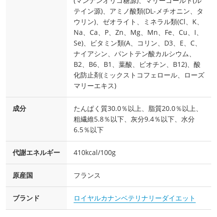
(マンナンオリゴ糖源)、マリーゴールド(ル
テイン源)、アミノ酸類(DL-メチオニン、タ
ウリン)、ゼオライト、ミネラル類(Cl、K、
Na、Ca、P、Zn、Mg、Mn、Fe、Cu、I、
Se)、ビタミン類(A、コリン、D3、E、C、
ナイアシン、パントテン酸カルシウム、
B2、B6、B1、葉酸、ビオチン、B12)、酸
化防止剤(ミックストコフェロール、ローズ
マリーエキス)
成分
たんぱく質30.0％以上、脂質20.0％以上、
粗繊維5.8％以下、灰分9.4％以下、水分
6.5％以下
代謝エネルギー
410kcal/100g
原産国
フランス
ブランド
ロイヤルカナンベテリナリーダイエット