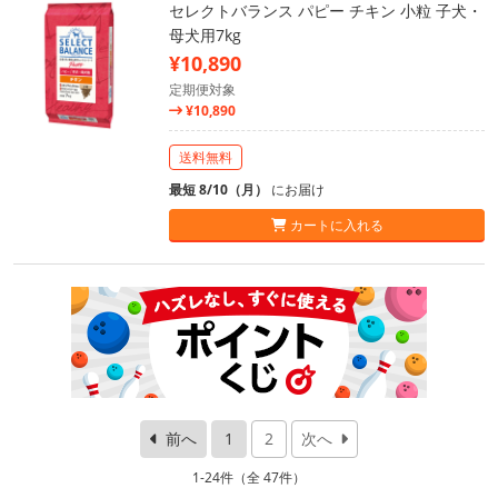
セレクトバランス パピー チキン 小粒 子犬・
母犬用7kg
¥10,890
定期便対象
¥10,890
送料無料
最短 8/10（月）
にお届け
カートに入れる
前へ
1
2
次へ
1-24件（全 47件）