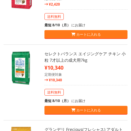
¥2,420
送料無料
最短 8/10（月）
にお届け
カートに入れる
セレクトバランス エイジングケア チキン 小
粒 7才以上の成犬用7kg
¥10,340
定期便対象
¥10,340
送料無料
最短 8/10（月）
にお届け
カートに入れる
グランデリ Frecious(フレシャス) アダルト