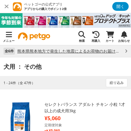
ペットゴーの公式アプリ
開く
アプリからの購入でポイント2倍
メニュー
検索
再購入
カート
お知らせ
熊本県熊本地方で発生した地震によるお荷物のお届け状況について （7/28）
全6件
犬用
： その他
絞り込み
1 - 24件（全 47件）
セレクトバランス アダルト チキン 小粒 1才
以上の成犬用3kg
¥5,060
定期便対象
¥5,060