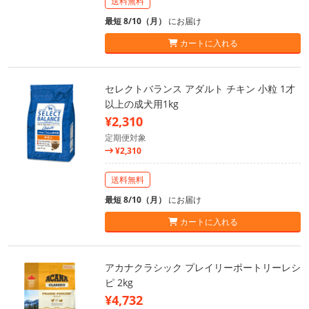
送料無料
最短 8/10（月）
にお届け
カートに入れる
セレクトバランス アダルト チキン 小粒 1才
以上の成犬用1kg
¥2,310
定期便対象
¥2,310
送料無料
最短 8/10（月）
にお届け
カートに入れる
アカナクラシック プレイリーポートリーレシ
ピ 2kg
¥4,732