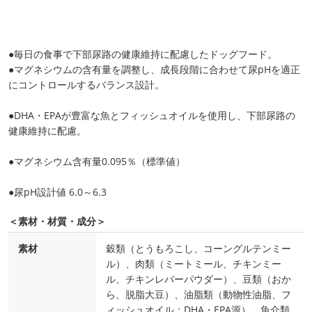
●毎日の食事で下部尿路の健康維持に配慮したドッグフード。
●マグネシウムの含有量を調整し、成長段階に合わせて尿pHを適正
にコントロールするバランス設計。
●DHA・EPAが豊富な魚とフィッシュオイルを使用し、下部尿路の
健康維持に配慮。
●マグネシウム含有量0.095％（標準値）
●尿pH設計値 6.0～6.3
＜素材・材質・成分＞
素材
穀類（とうもろこし、コーングルテンミー
ル）、肉類（ミートミール、チキンミー
ル、チキンレバーパウダー）、豆類（おか
ら、脱脂大豆）、油脂類（動物性油脂、フ
ィッシュオイル：DHA・EPA源）、魚介類