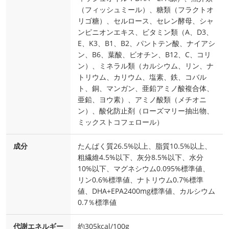
（フィッシュミール）、糖類（フラクトオ
リゴ糖）、セルロース、セレン酵母、シャ
ンピニオンエキス、ビタミン類（A、D3、
E、K3、B1、B2、パントテン酸、ナイアシ
ン、B6、葉酸、ビオチン、B12、C、コリ
ン）、ミネラル類（カルシウム、リン、ナ
トリウム、カリウム、塩素、鉄、コバル
ト、銅、マンガン、亜鉛アミノ酸複合体、
亜鉛、ヨウ素）、アミノ酸類（メチオニ
ン）、酸化防止剤（ローズマリー抽出物、
ミックストコフェロール）
成分
たんぱく質26.5%以上、脂質10.5%以上、
粗繊維4.5%以下、灰分8.5%以下、水分
10%以下、マグネシウム0.095%標準値、
リン0.6%標準値、ナトリウム0.7%標準
値、DHA+EPA2400mg標準値、カルシウム
0.7％標準値
代謝エネルギー
約305kcal/100g