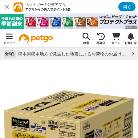
ペットゴーの公式アプリ
開く
アプリからの購入でポイント2倍
メニュー
検索
再購入
カート
お知らせ
熊本県熊本地方で発生した地震によるお荷物のお届け状況について （7/28）
全6件