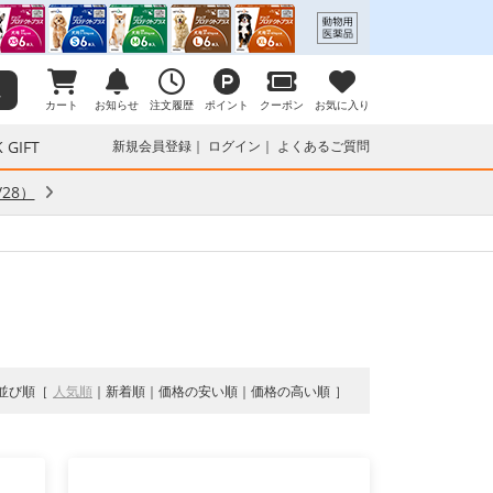
カート
お知らせ
注文履歴
ポイント
クーポン
お気に入り
 GIFT
新規会員登録
ログイン
よくあるご質問
28）
並び順
人気順
新着順
価格の安い順
価格の高い順