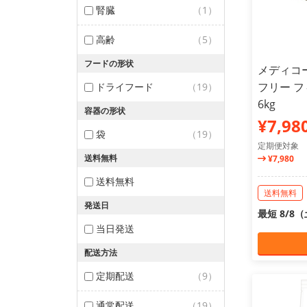
腎臓
（1）
高齢
（5）
フードの形状
メディコ
フリー フ
ドライフード
（19）
6kg
容器の形状
¥7,98
袋
（19）
定期便対象
送料無料
¥7,980
送料無料
送料無料
発送日
最短 8/8
当日発送
配送方法
定期配送
（9）
通常配送
（19）