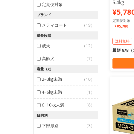
5.4kg
定期便対象
¥5,78
ブランド
定期便対象
メディコート
（19）
¥5,780
成長段階
送料無料
成犬
（12）
最短 8/8
高齢犬
（7）
容量（g）
2~3kg未満
（10）
4~6kg未満
（1）
6~10kg未満
（8）
目的別
下部尿路
（3）