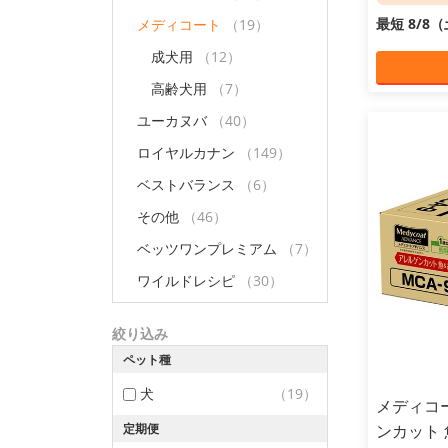
最短 8/8
メディコート
（19）
成犬用
（12）
高齢犬用
（7）
ユーカヌバ
（40）
ロイヤルカナン
（149）
ベストバランス
（6）
その他
（46）
ベッツワンプレミアム
（7）
ワイルドレシピ
（30）
絞り込み
ペット種
犬
（19）
メディコ
定期便
ンカット 