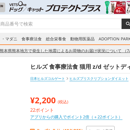
ミ・マダニ
食事療法食
総合栄養食
動物用医薬品
ADOPTION PARK
熊本県熊本地方で発生した地震によるお荷物のお届け状況について （7/
ヒルズ 食事療法食 猫用 z/d ゼットデ
日本ヒルズコルゲート
ヒルズプリスクリプションダイエット
¥
2,200
(税込)
22ポイント
アプリからの購入でポイント2倍（＋22ポイント）