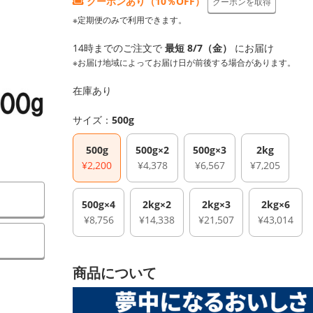
クーポンあり（10％OFF）
クーポンを取得
※定期便のみで利用できます。
14時までのご注文で
最短 8/7（金）
にお届け
※お届け地域によってお届け日が前後する場合があります。
在庫あり
サイズ：
500g
500g
500g×2
500g×3
2kg
¥2,200
¥4,378
¥6,567
¥7,205
500g×4
2kg×2
2kg×3
2kg×6
¥8,756
¥14,338
¥21,507
¥43,014
）
商品について