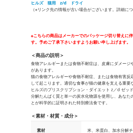
ヒルズ 猫用 z/d ドライ
（※リンク先の情報が古い場合がございます。詳細に
※こちらの商品はメーカーでのパッケージ切り替えに
す。予めご了承下さいますようお願い申し上げます。
＜商品の説明＞
食物アレルギーまたは食物不耐症は、皮膚にダメージ
があります。
猫の食物アレルギーや食物不耐症、または食物有害反
して起こります。適切な食事が猫の健康を支える重要
ヒルズのプリスクリプション・ダイエット z／d ゼ
分解たんぱく質と単一の炭水化物源を使用し、あなた
とが科学的に証明された特別療法食です。
＜素材・材質・成分＞
素材
米、米蛋白、加水分解チ