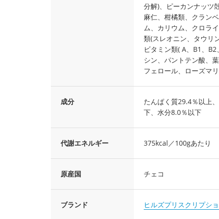
分解)、ピーカンナッツ
麻仁、柑橘類、クランベ
ム、カリウム、クロライ
類(スレオニン、タウリ
ビタミン類( A、B1、B
シン、パントテン酸、葉
フェロール、ローズマリ
成分
たんぱく質29.4％以上、
下、水分8.0％以下
代謝エネルギー
375kcal／100gあたり
原産国
チェコ
ブランド
ヒルズプリスクリプショ