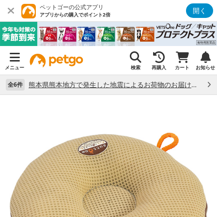
ペットゴーの公式アプリ
開く
アプリからの購入でポイント2倍
メニュー
検索
再購入
カート
お知らせ
熊本県熊本地方で発生した地震によるお荷物のお届け状況について （7/28）
全6件