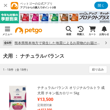
ペットゴーの公式アプリ
開く
アプリからの購入でポイント2倍
メニュー
検索
再購入
カート
お知らせ
熊本県熊本地方で発生した地震によるお荷物のお届け状況について （7/28）
全6件
犬用
： ナチュラルバランス
絞り込み
1 - 18件（全 18件）
ナチュラルバランス オリジナルウルトラ 成
犬用 チキン低カロリー 5kg
¥13,500
定期便対象
¥13,500