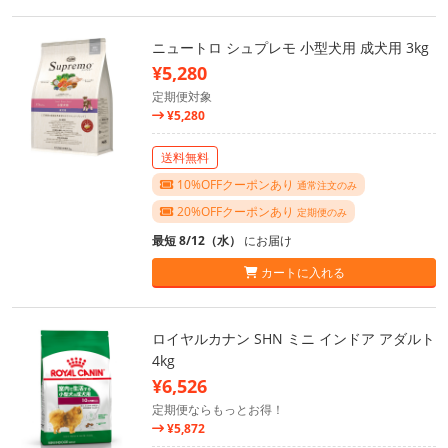
ニュートロ シュプレモ 小型犬用 成犬用 3kg
¥5,280
定期便対象
¥5,280
送料無料
10%OFFクーポンあり
通常注文のみ
20%OFFクーポンあり
定期便のみ
最短 8/12（水）
にお届け
カートに入れる
ロイヤルカナン SHN ミニ インドア アダルト
4kg
¥6,526
定期便ならもっとお得！
¥5,872