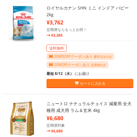
ロイヤルカナン SHN ミニ インドア パピー
2kg
¥3,762
定期便ならもっとお得！
¥3,385
送料無料
300円OFFクーポンあり
通常注文のみ
20%OFFクーポンあり
定期便のみ
最短 8/12（水）
にお届け
カートに入れる
ニュートロ ナチュラルチョイス 減量用 全犬
種用 成犬用 ラム＆玄米 4kg
¥6,680
定期便対象
¥6,680