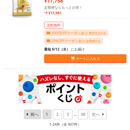
¥17,758
定期便ならもっとお得！
¥15,981
送料無料
300円OFFクーポンあり
通常注文のみ
20%OFFクーポンあり
定期便のみ
最短 8/12（水）
にお届け
カートに入れる
前へ
1
2
3
…
38
次へ
1-24件（全 907件）