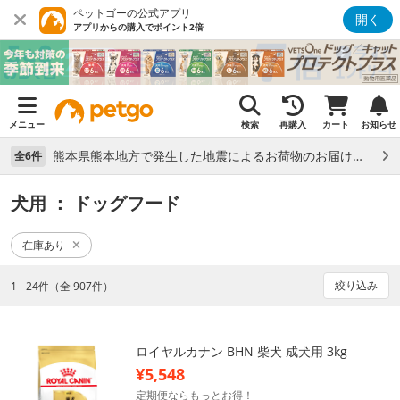
ペットゴーの公式アプリ
開く
アプリからの購入でポイント2倍
メニュー
検索
再購入
カート
お知らせ
熊本県熊本地方で発生した地震によるお荷物のお届け状況について （7/28）
全6件
犬用
： ドッグフード
在庫あり
絞り込み
1 - 24件（全 907件）
ロイヤルカナン BHN 柴犬 成犬用 3kg
¥5,548
定期便ならもっとお得！