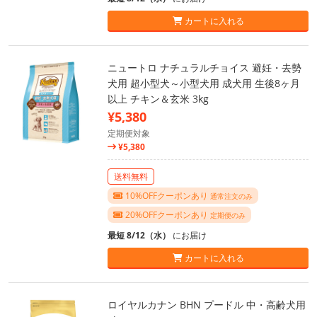
カートに入れる
ニュートロ ナチュラルチョイス 避妊・去勢
犬用 超小型犬～小型犬用 成犬用 生後8ヶ月
以上 チキン＆玄米 3kg
¥5,380
定期便対象
¥5,380
送料無料
10%OFFクーポンあり
通常注文のみ
20%OFFクーポンあり
定期便のみ
最短 8/12（水）
にお届け
カートに入れる
ロイヤルカナン BHN プードル 中・高齢犬用