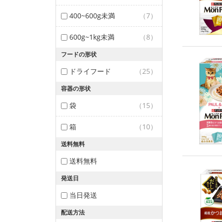
400~600g未満
（7）
600g~1kg未満
（8）
フードの形状
ドライフード
（25）
容器の形状
袋
（15）
箱
（10）
送料無料
送料無料
発送日
当日発送
配送方法