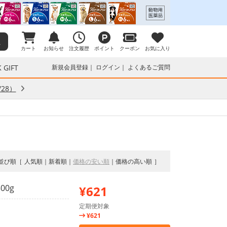
カート
お知らせ
注文履歴
ポイント
クーポン
お気に入り
 GIFT
新規会員登録
ログイン
よくあるご質問
28）
並び順
人気順
新着順
価格の安い順
価格の高い順
00g
¥621
定期便対象
¥621