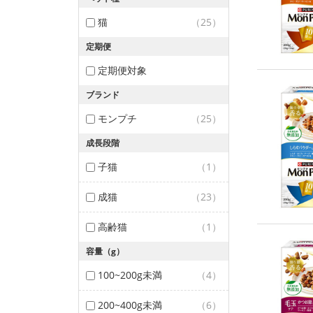
猫
（25）
定期便
定期便対象
ブランド
モンプチ
（25）
成長段階
子猫
（1）
成猫
（23）
高齢猫
（1）
容量（g）
100~200g未満
（4）
200~400g未満
（6）