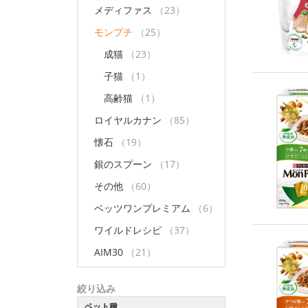
メディファス
（23）
モンプチ
（25）
成猫
（23）
子猫
（1）
高齢猫
（1）
ロイヤルカナン
（85）
懐石
（19）
銀のスプーン
（17）
その他
（60）
ベッツワンプレミアム
（6）
ワイルドレシピ
（37）
AIM30
（21）
絞り込み
ペット種