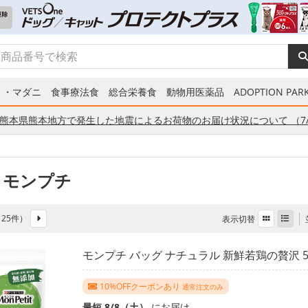
ミ・マダニ
食事療法食
総合栄養食
動物用医薬品
ADOPTION PARK
熊本県熊本地方で発生した地震によるお荷物のお届け状況について （7/
 モンプチ
全 25件）
表示切替
モンプチ バッグ ナチュラル 新鮮若鶏の贅沢 5
10%OFFクーポンあり
通常注文のみ
最短 8/8（土）
にお届け