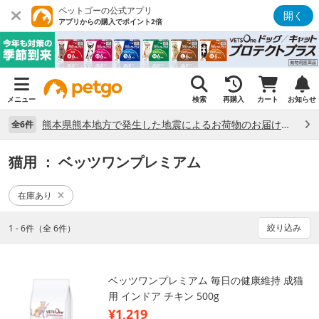
ペットゴーの公式アプリ
開く
アプリからの購入でポイント2倍
メニュー
検索
再購入
カート
お知らせ
熊本県熊本地方で発生した地震によるお荷物のお届け状況について （7/28）
全6件
猫用
： ベッツワンプレミアム
在庫あり
絞り込み
1 - 6件（全 6件）
ベッツワンプレミアム 毎日の健康維持 成猫
用 インドア チキン 500g
¥1,219