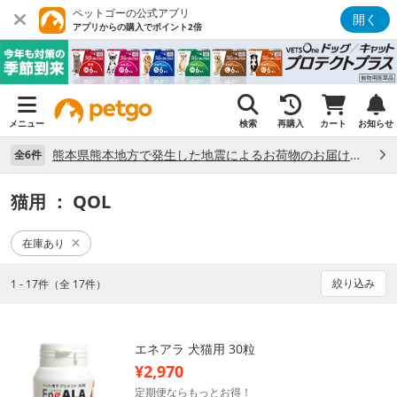
ペットゴーの公式アプリ
開く
アプリからの購入でポイント2倍
メニュー
検索
再購入
カート
お知らせ
熊本県熊本地方で発生した地震によるお荷物のお届け状況について （7/28）
全6件
猫用
： QOL
在庫あり
絞り込み
1 - 17件（全 17件）
エネアラ 犬猫用 30粒
¥2,970
定期便ならもっとお得！