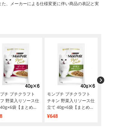
また、メーカーによる仕様変更に伴い商品の表記と実
プチ プチクラフト
モンプチ プチクラフト
【2ケースセット
フ 野菜入りソース仕
チキン 野菜入りソース仕
ズ 食事療法食 猫用
40g×6袋【まとめ買
立て 40g×6袋【まとめ買
ーディーマルチケ
い】
ア コンフォート
8
¥648
¥6,305
かサーモン＆グ
ソース パウチ 85