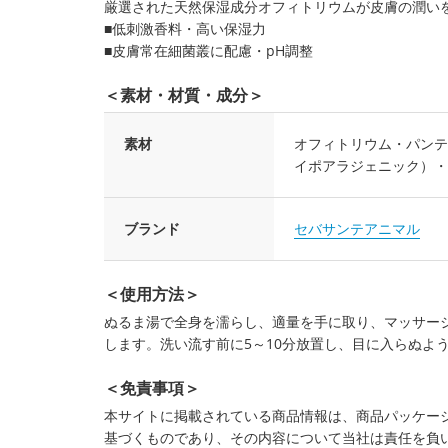
厳選された天然保湿成分オフィトリウムが皮膚の潤い
■低刺激香料・高い保湿力
■皮膚常在細菌叢に配慮・pH調整
＜素材・材質・成分＞
素材
オフィトリウム・パンテ
イポアラジェニック）・
ブランド
セバサンテアニマル
＜使用方法＞
ぬるま湯で全身を濡らし、適量を手に取り、マッサージ
します。洗い流す前に5～10分放置し、目に入らぬよ
＜免責事項＞
本サイトに掲載されている商品情報は、商品パッケー
基づくものであり、その内容について当社は責任を負