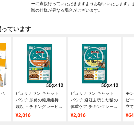
ーに直接行っていただきますようお願いいたします。
際の仕様が異なる場合がございます。
買っています
ラベ
ピュリナワン キャット
ピュリナワン キャット
モン
パウチ 尿路の健康維持 1
パウチ 避妊去勢した猫の
ビー
歳以上 チキングレービー
体重ケア チキングレービ
立て
仕立て 50g×12袋【まと
ー仕立て 50g×12袋【ま
い】
¥2,016
¥2,016
¥64
め買い】
とめ買い】