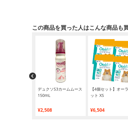
この商品を買った人はこんな商品も
セット】ベッツワ
デュクソS3カームムース
【4個セット】オー
ナリー 猫用 pH
150mL
ット XS
ン 500g
¥2,508
¥6,504