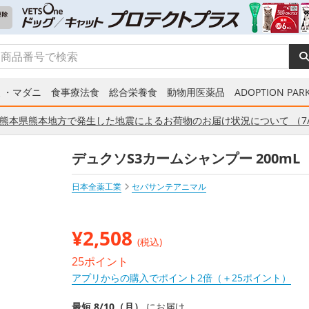
ミ・マダニ
食事療法食
総合栄養食
動物用医薬品
ADOPTION PARK
熊本県熊本地方で発生した地震によるお荷物のお届け状況について （7/
デュクソS3カームシャンプー 200mL
日本全薬工業
セバサンテアニマル
¥
2,508
(税込)
25ポイント
アプリからの購入でポイント2倍（＋25ポイント）
最短 8/10（月）
にお届け