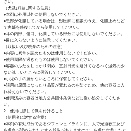
さい。
（犬及び猫に関する注意）
●本剤は外用以外に使用しないでください。
●患部が化膿している場合は、獣医師に相談のうえ、化膿止めなど
で患部を修復してから使用してください。
●耳の内部、傷口、化膿している部分には使用しないでください。
●目に入らないように注意してください。
（取扱い及び廃棄のための注意）
●内容に異常を認めたものは使用しないでください。
●使用期限が過ぎたものは使用しないでください。
●容器のふたをしっかり閉め、直射日光を避けてなるべく湿気の少
ない涼しいところに保管してください。
●小児の手の届かないところに保管してください。
●誤用の原因になったり品質が変わるのを防ぐため、他の容器に入
れ替えないでください。
●使用済みの容器は地方公共団体条例などに従い処分してくださ
い。
2．使用に際して気を付けること
（使用者に対する注意）
●本剤の有効成分であるジフェンヒドラミンに、人で光過敏症及び
皮膚炎が認められたとする報告がありますので、皮膚に付着したと