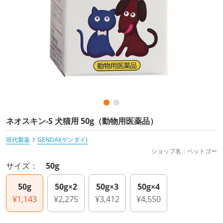
ネオスキン-S 犬猫用 50g（動物用医薬品）
現代製薬
GENDAI(ゲンダイ)
ショップ名：ペットゴー
サイズ：
50g
50g
50g×2
50g×3
50g×4
¥1,143
¥2,275
¥3,412
¥4,550