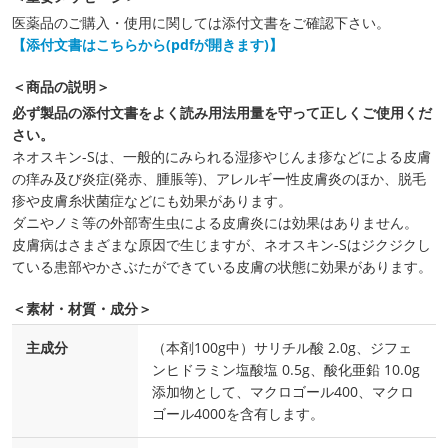
医薬品のご購入・使用に関しては添付文書をご確認下さい。
【添付文書はこちらから(pdfが開きます)】
＜商品の説明＞
必ず製品の添付文書をよく読み用法用量を守って正しくご使用くだ
さい。
ネオスキン-Sは、一般的にみられる湿疹やじんま疹などによる皮膚
の痒み及び炎症(発赤、腫脹等)、アレルギー性皮膚炎のほか、脱毛
疹や皮膚糸状菌症などにも効果があります。
ダニやノミ等の外部寄生虫による皮膚炎には効果はありません。
皮膚病はさまざまな原因で生じますが、ネオスキン-Sはジクジクし
ている患部やかさぶたができている皮膚の状態に効果があります。
＜素材・材質・成分＞
主成分
（本剤100g中）サリチル酸 2.0g、ジフェ
ンヒドラミン塩酸塩 0.5g、酸化亜鉛 10.0g
添加物として、マクロゴール400、マクロ
ゴール4000を含有します。