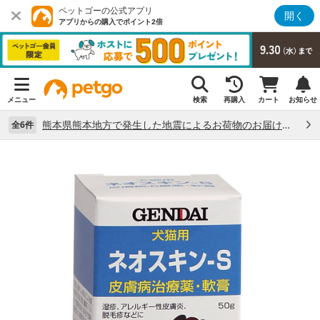
ペットゴーの公式アプリ
開く
アプリからの購入でポイント2倍
メニュー
検索
再購入
カート
お知らせ
熊本県熊本地方で発生した地震によるお荷物のお届け状況について （7/28）
全6件