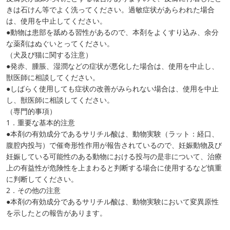
きは石けん等でよく洗ってください。過敏症状があらわれた場合
は、使用を中止してください。
●動物は患部を舐める習性があるので、本剤をよくすり込み、余分
な薬剤はぬぐいとってください。
（犬及び猫に関する注意）
●発赤、腫脹、湿潤などの症状が悪化した場合は、使用を中止し、
獣医師に相談してください。
●しばらく使用しても症状の改善がみられない場合は、使用を中止
し、獣医師に相談してください。
（専門的事項）
1．重要な基本的注意
●本剤の有効成分であるサリチル酸は、動物実験（ラット：経口、
腹腔内投与）で催奇形性作用が報告されているので、妊娠動物及び
妊娠している可能性のある動物における投与の是非について、治療
上の有益性が危険性を上まわると判断する場合に使用するなど慎重
に判断してください。
2．その他の注意
●本剤の有効成分であるサリチル酸は、動物実験において変異原性
を示したとの報告があります。