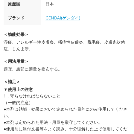
原産国
日本
ブランド
GENDAI(ゲンダイ)
＜効能効果＞
湿疹、アレルギー性皮膚炎、掻痒性皮膚炎、脱毛疹、皮膚糸状菌
症、じんま疹。
＜用法用量＞
適宜、患部に適量を塗布する。
＜補足＞
▼使用上の注意
1．守らなければならないこと
（一般的注意）
●本剤は効能・効果において定められた目的にのみ使用してくださ
い。
●本剤は定められた用法・用量を厳守してください。
●使用前に添付文書等をよく読み、十分理解した上で使用してくだ