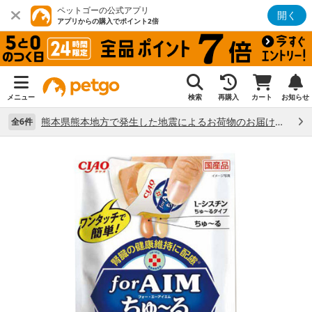
ペットゴーの公式アプリ
開く
アプリからの購入でポイント2倍
メニュー
検索
再購入
カート
お知らせ
熊本県熊本地方で発生した地震によるお荷物のお届け状況について （7/28）
全6件