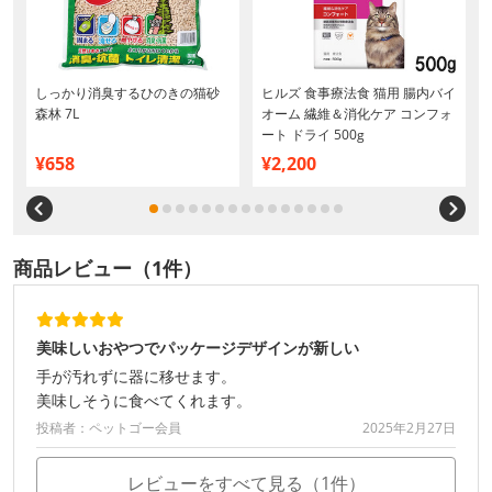
しっかり消臭するひのきの猫砂
ヒルズ 食事療法食 猫用 腸内バイ
g
森林 7L
オーム 繊維＆消化ケア コンフォ
ート ドライ 500g
¥658
¥2,200
商品レビュー（1件）
美味しいおやつでパッケージデザインが新しい
手が汚れずに器に移せます。
美味しそうに食べてくれます。
投稿者：ペットゴー会員
2025年2月27日
レビューをすべて見る（1件）