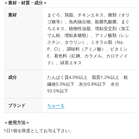
＜素材・材質・成分＞
素材
まぐろ、鶏脂、チキンエキス、糖類（オリ
ゴ糖等）、魚肉抽出物、殺菌乳酸菌、まぐ
ろエキス、植物性油脂、増粘安定剤（加工
でん粉、増粘多糖類）、アミノ酸類（L-シ
スチン、タウリン）、ミネラル類（Na、
P、Cl）、調味料（アミノ酸）、ビタミン
E、着色料（紅麹、カラメル、カロテノイ
ド）、緑茶エキス
成分
たんぱく質4.0%以上 脂質1.2%以上 粗
繊維0.3%以下 灰分0.8%以下 水分
93.5%以下
ブランド
ちゅーる
＜使用方法＞
1日1個を限度としてお与え下さい。