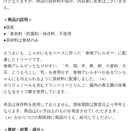
けとなりますが、商品の原材料や成分、内容量に変更はございませ
ん。
＜商品の説明＞
●国産
●「着色料・防腐剤・保存料」不使用
●原材料は食材のみ
さつまいも、じゃがいもをベースに作った「食物アレルギー」に配
慮したトリーツです。
食物アレルゲンとなりやすい、「牛、鶏、羊、豚、卵、小麦粉、大
豆、とうもろこし、乳」を使用せず、食物アレルギーがあるワンち
ゃんにも与えられるように原材料に配慮しました。（※）
ポリフェノールを含むクランベリーとりんご、腸内の善玉菌の栄養
となるオリゴ糖を使用しています。
本品は保存料を使用しておりません。賞味期限は製造日より半年と
なります。商品は2ヶ月以上のものを発送させていただきます。
（※）かかりつけの獣医師に相談のうえ、給与してください。
＜素材・材質・成分＞