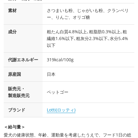
素材
さつまいも粉、じゃがいも粉、クランベリ
ー、りんご、オリゴ糖
成分
粗たん白質4.8%以上､粗脂肪0.3%以上､粗
繊維1.6%以下､粗灰分2.3%以下､水分5.4%
以下
代謝エネルギー
319kcal/100g
原産国
日本
販売元・
ペットゴー
製造販売元
ブランド
Lotti(ロッティ)
＜給与量＞
愛犬の健康状態、年齢、運動量を考慮したうえで、フード1日の総