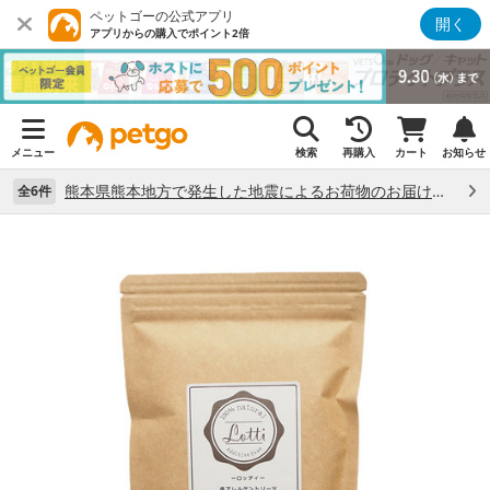
ペットゴーの公式アプリ
開く
アプリからの購入でポイント2倍
メニュー
検索
再購入
カート
お知らせ
熊本県熊本地方で発生した地震によるお荷物のお届け状況について （7/28）
全6件