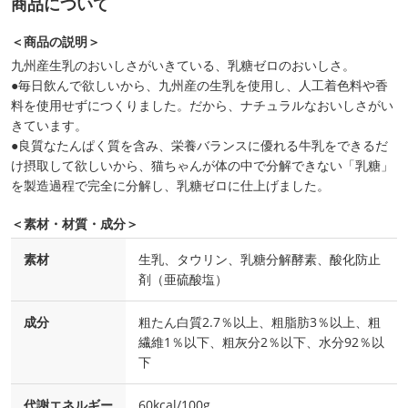
商品について
＜商品の説明＞
九州産生乳のおいしさがいきている、乳糖ゼロのおいしさ。
●毎日飲んで欲しいから、九州産の生乳を使用し、人工着色料や香
料を使用せずにつくりました。だから、ナチュラルなおいしさがい
きています。
●良質なたんぱく質を含み、栄養バランスに優れる牛乳をできるだ
け摂取して欲しいから、猫ちゃんが体の中で分解できない「乳糖」
を製造過程で完全に分解し、乳糖ゼロに仕上げました。
＜素材・材質・成分＞
素材
生乳、タウリン、乳糖分解酵素、酸化防止
剤（亜硫酸塩）
成分
粗たん白質2.7％以上、粗脂肪3％以上、粗
繊維1％以下、粗灰分2％以下、水分92％以
下
代謝エネルギー
60kcal/100g