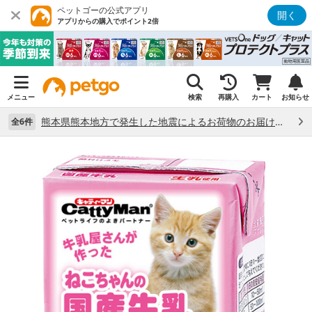
ペットゴーの公式アプリ
開く
アプリからの購入でポイント2倍
メニュー
検索
再購入
カート
お知らせ
熊本県熊本地方で発生した地震によるお荷物のお届け状況について （7/28）
全6件