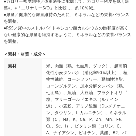
●カロリー密度調整／体重過多に配慮して、カロリー密度を低く調
整※。※「ユリナリーS/O」と比較し、約10％減。
●尿量／健康的な尿量維持のために、ミネラルなどの栄養バランス
を調整。
●RSS／尿中のストルバイトやシュウ酸カルシウムの飽和度が高く
ない健康的な尿量を維持するように、ミネラルなどの栄養バランス
を調整。
＜素材・材質・成分＞
素材
米、肉類（鶏、七面鳥、ダック）、超高消
化性小麦タンパク（消化率90％以上）、植
物性繊維、コーンフラワー、動物性油脂、
コーングルテン、加水分解タンパク（鶏、
七面鳥）、魚油、大豆油、フラクトオリゴ
糖、マリーゴールドエキス（ルテイン
源）、小麦粉、アミノ酸類（DL‐メチオニ
ン、タウリン、L‐カルニチン）、ミネラル
類（Cl、Na、K、Ca、P、Zn、Mn、Fe、
Cu、Se、I）、ビタミン類（コリン、E、
A、ナイアシン、ビオチン、葉酸、B2、パ