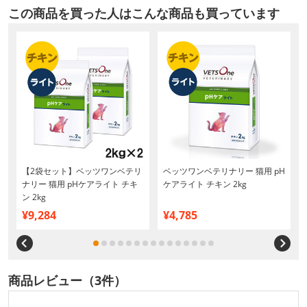
この商品を買った人はこんな商品も買っています
下
【2袋セット】ベッツワンベテリ
ベッツワンベテリナリー 猫用 pH
ナリー 猫用 pHケアライト チキ
ケアライト チキン 2kg
ン 2kg
¥9,284
¥4,785
商品レビュー（3件）