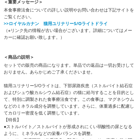
＜重要メッセージ＞
本食事療法食についての詳しい説明やお問い合わせは下記サイトを
ご覧ください。
>>ロイヤルカナン 猫用ユリナリーS/Oライトドライ
（※リンク先の情報が古い場合がございます。詳細についてはメー
カーに確認お願い致します。）
＜商品の説明＞
セットでの販売の商品になります。単品での返品は一切お受けして
おりません。あらかじめご了承くださいませ。
猫用ユリナリーS/Oライトは、下部尿路疾患（ストルバイト結石症
およびシュウ酸カルシウム結石症）の猫に給与することを目的とし
て、特別に調製された食事療法食です。この食事は、マグネシウム
などのミネラル成分を調整しています。さらに、体重過多に配慮し
てカロリー密度を低く調整しています。
【特長】
●ストルバイト／ストルバイトが形成されにくい弱酸性の尿となる
ように、ミネラルなどの栄養バランスを調整。