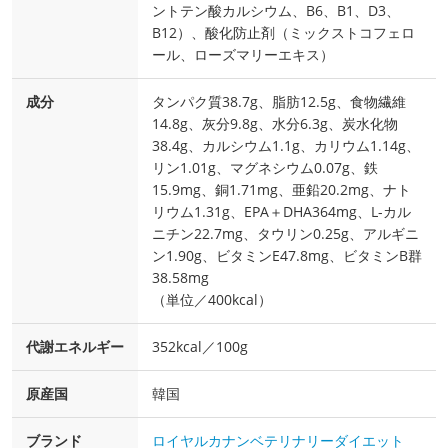
ントテン酸カルシウム、B6、B1、D3、
B12）、酸化防止剤（ミックストコフェロ
ール、ローズマリーエキス）
成分
タンパク質38.7g、脂肪12.5g、食物繊維
14.8g、灰分9.8g、水分6.3g、炭水化物
38.4g、カルシウム1.1g、カリウム1.14g、
リン1.01g、マグネシウム0.07g、鉄
15.9mg、銅1.71mg、亜鉛20.2mg、ナト
リウム1.31g、EPA＋DHA364mg、L-カル
ニチン22.7mg、タウリン0.25g、アルギニ
ン1.90g、ビタミンE47.8mg、ビタミンB群
38.58mg
（単位／400kcal）
代謝エネルギー
352kcal／100g
原産国
韓国
ブランド
ロイヤルカナンベテリナリーダイエット