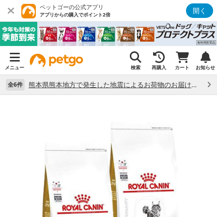
ペットゴーの公式アプリ
開く
アプリからの購入でポイント2倍
メニュー
検索
再購入
カート
お知らせ
熊本県熊本地方で発生した地震によるお荷物のお届け状況について （7/28）
全6件