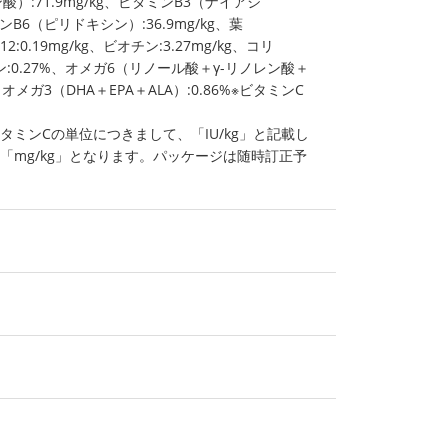
）:71.9mg/kg、ビタミンB3（ナイアシ
ミンB6（ピリドキシン）:36.9mg/kg、葉
2:0.19mg/kg、ビオチン:3.27mg/kg、コリ
ウリン:0.27%、オメガ6（リノール酸＋γ-リノレン酸＋
オメガ3（DHA＋EPA＋ALA）:0.86%※ビタミンC
タミンCの単位につきまして、「IU/kg」と記載し
「mg/kg」となります。パッケージは随時訂正予