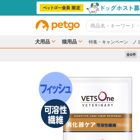
犬用品
猫用品
特集・キャンペーン
ノ
全6件