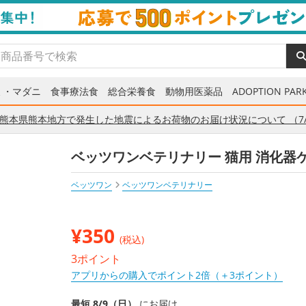
ミ・マダニ
食事療法食
総合栄養食
動物用医薬品
ADOPTION PARK
熊本県熊本地方で発生した地震によるお荷物のお届け状況について （7/
ベッツワンベテリナリー 猫用 消化器ケア
ベッツワン
ベッツワンベテリナリー
¥
350
(税込)
3ポイント
アプリからの購入でポイント2倍（＋3ポイント）
最短 8/9（日）
にお届け