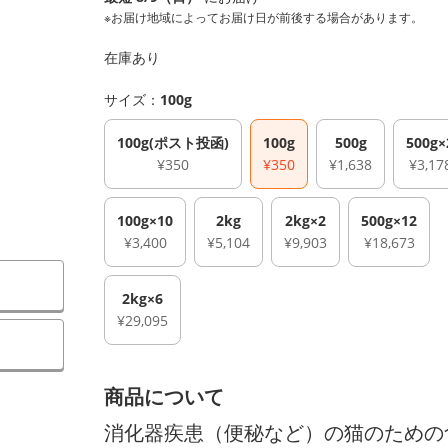
※お届け地域によってお届け日が前後する場合があります。
在庫あり
サイズ：
100g
100g(ポスト投函)
100g
500g
500g×
¥350
¥350
¥1,638
¥3,17
100g×10
2kg
2kg×2
500g×12
¥3,400
¥5,104
¥9,903
¥18,673
2kg×6
¥29,095
）
商品について
消化器疾患（便秘など）の猫のための