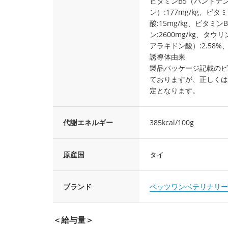
ビタミンB5（パントテン酸
ン）:177mg/kg、ビタ
酸:15mg/kg、ビタミンB1
ン:2600mg/kg、タ
アラキドン酸）:2.58%、
誘導体由来
製品パッケージ記載のビ
ておりますが、正しくは
定となります。
代謝エネルギー
385kcal/100g
原産国
タイ
ブランド
ベッツワンベテリナリー
＜給与量＞