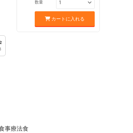
数量
カートに入れる
2
8
食事療法食