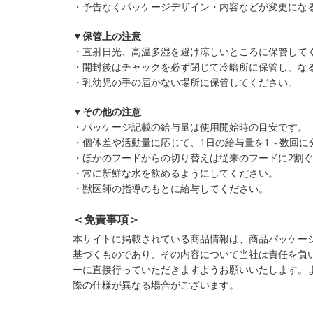
・予告なくパッケージデザイン・内容などが変更にな
▼保管上の注意
・直射日光、高温多湿を避け涼しいところに保管して
・開封後はチャックを必ず閉じて冷暗所に保管し、な
・乳幼児の手の届かない場所に保管してください。
▼その他の注意
・パッケージ記載の給与量は使用開始時の目安です。
・個体差や活動量に応じて、1日の給与量を1～数回に
・ほかのフードからの切り替えは従来のフードに2割
・常に新鮮な水を飲めるようにしてください。
・獣医師の指導のもとに給与してください。
＜免責事項＞
本サイトに掲載されている商品情報は、商品パッケー
基づくものであり、その内容について当社は責任を負
ーに直接行っていただきますようお願いいたします。
際の仕様が異なる場合がございます。