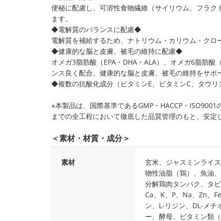
便秘に配慮し、可溶性食物繊維（サイリウム、フラク
ます。
◆電解質のバランスに配慮◆
電解質を補給するため、ナトリウム・カリウム・クロ
◆健康的な脳と皮膚、被毛の維持に配慮◆
オメガ3脂肪酸（EPA・DHA・ALA）、オメガ6脂肪
ンス良く配合。健康的な脳と皮膚、被毛の維持をサポ
◆複数の抗酸化成分（ビタミンE、ビタミンC、タウリ
※本製品は、国際基準であるGMP・HACCP・ISO9
までの全工程において徹底した品質管理のもと、安定
＜素材・材質・成分＞
素材
玄米、ジャスミンライス
物性油脂（鶏）、魚油、
分解鶏肉タンパク、タピ
Ca、K、P、Na、Zn、
ン、L-リジン、DL-メ
ー、酵母、ビタミン類（