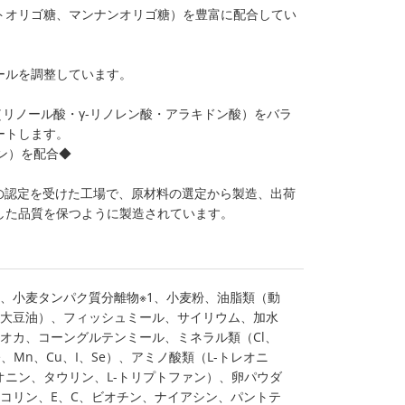
トオリゴ糖、マンナンオリゴ糖）を豊富に配合してい
ールを調整しています。
酸（リノール酸・γ-リノレン酸・アラキドン酸）をバラ
ートします。
ン）を配合◆
001の認定を受けた工場で、原材料の選定から製造、出荷
した品質を保つように製造されています。
、小麦タンパク質分離物※1、小麦粉、油脂類（動
大豆油）、フィッシュミール、サイリウム、加水
オカ、コーングルテンミール、ミネラル類（Cl、
Fe、Mn、Cu、I、Se）、アミノ酸類（L-トレオニ
チオニン、タウリン、L-トリプトファン）、卵パウダ
コリン、E、C、ビオチン、ナイアシン、パントテ