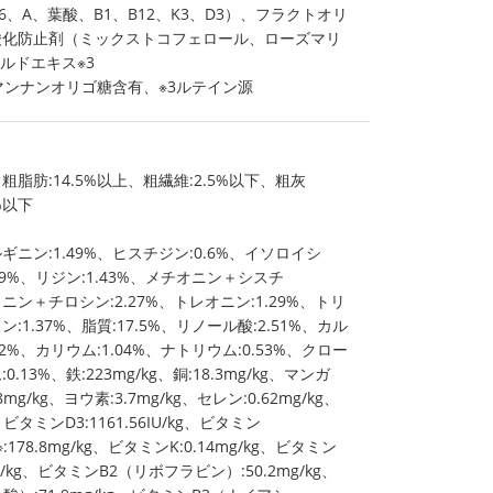
6、A、葉酸、B1、B12、K3、D3）、フラクトオリ
酸化防止剤（ミックストコフェロール、ローズマリ
ルドエキス※3
2マンナンオリゴ糖含有、※3ルテイン源
、粗脂肪:14.5%以上、粗繊維:2.5%以下、粗灰
%以下
ルギニン:1.49%、ヒスチジン:0.6%、イソロイシ
.39%、リジン:1.43%、メチオニン＋シスチ
ラニン＋チロシン:2.27%、トレオニン:1.29%、トリ
ン:1.37%、脂質:17.5%、リノール酸:2.51%、カル
.92%、カリウム:1.04%、ナトリウム:0.53%、クロー
0.13%、鉄:223mg/kg、銅:18.3mg/kg、マンガ
8mg/kg、ヨウ素:3.7mg/kg、セレン:0.62mg/kg、
、ビタミンD3:1161.56IU/kg、ビタミン
※:178.8mg/kg、ビタミンK:0.14mg/kg、ビタミン
g/kg、ビタミンB2（リボフラビン）:50.2mg/kg、