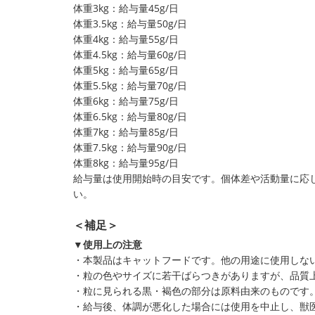
体重3kg：給与量45g/日
体重3.5kg：給与量50g/日
体重4kg：給与量55g/日
体重4.5kg：給与量60g/日
体重5kg：給与量65g/日
体重5.5kg：給与量70g/日
体重6kg：給与量75g/日
体重6.5kg：給与量80g/日
体重7kg：給与量85g/日
体重7.5kg：給与量90g/日
体重8kg：給与量95g/日
給与量は使用開始時の目安です。個体差や活動量に応じ
い。
＜補足＞
▼使用上の注意
・本製品はキャットフードです。他の用途に使用しな
・粒の色やサイズに若干ばらつきがありますが、品質
・粒に見られる黒・褐色の部分は原料由来のものです
・給与後、体調が悪化した場合には使用を中止し、獣