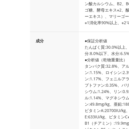
ン酸カルシウム、B2、B
ゴ糖、酵母エキス※2、
ーエキス）、マリーゴー
※1消化率90%以上、※
成分
●保証分析値
たんぱく質:30.0%以上
分:8.0%以下、水分:6.5
●分析値（乾物重量比）
タンパク質:32.8%、ア
ン:1.15%、ロイシン:2
ン:1.17%、フェニルア
プトファン:0.35%、バリ
シウム:1.24%、リン:0
ル:1.14%、マグネシウム:
ン:49.8mg/kg、亜鉛:18
ビタミンA:20700IU/kg
E:633IU/kg、ビタミンC
B1（チアミン）:19.9m