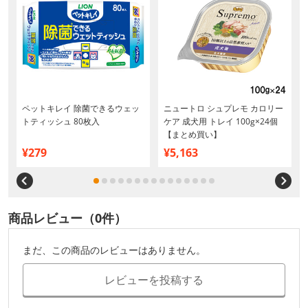
り
ペットキレイ 除菌できるウェッ
ニュートロ シュプレモ カロリー
トティッシュ 80枚入
ケア 成犬用 トレイ 100g×24個
【まとめ買い】
¥279
¥5,163
商品レビュー（0件）
まだ、この商品のレビューはありません。
レビューを投稿する