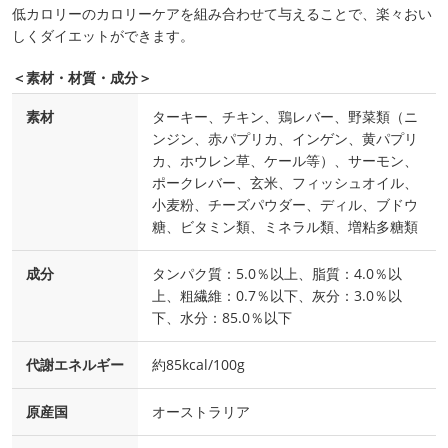
低カロリーのカロリーケアを組み合わせて与えることで、楽々おい
しくダイエットができます。
＜素材・材質・成分＞
素材
ターキー、チキン、鶏レバー、野菜類（ニ
ンジン、赤パプリカ、インゲン、黄パプリ
カ、ホウレン草、ケール等）、サーモン、
ポークレバー、玄米、フィッシュオイル、
小麦粉、チーズパウダー、ディル、ブドウ
糖、ビタミン類、ミネラル類、増粘多糖類
成分
タンパク質：5.0％以上、脂質：4.0％以
上、粗繊維：0.7％以下、灰分：3.0％以
下、水分：85.0％以下
代謝エネルギー
約85kcal/100g
原産国
オーストラリア