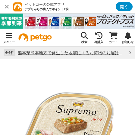
ペットゴーの公式アプリ
開く
アプリからの購入でポイント2倍
メニュー
検索
再購入
カート
お知らせ
熊本県熊本地方で発生した地震によるお荷物のお届け状況について （7/28）
全6件