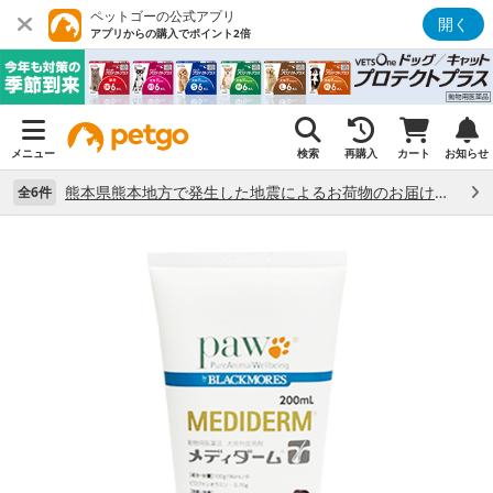
ペットゴーの公式アプリ
開く
アプリからの購入でポイント2倍
メニュー
検索
再購入
カート
お知らせ
熊本県熊本地方で発生した地震によるお荷物のお届け状況について （7/28）
全6件