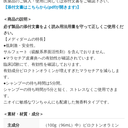
医薬品のご購入・使用に関しては添付文書をご確認下さい。
【添付文書はこちらから(pdfが開きます)】
＜商品の説明＞
必ず製品の添付文書をよく読み用法用量を守って正しくご使用くだ
さい。
【メディダームの特長】
●低刺激・安全性。
サルフェート（硫酸系界面活性剤）を含んでおりません。
●マラセチア皮膚炎への有効性が確認されています。
臨床試験にて、有効性を確認しております。
有効成分ピロクトンオラミンが増えすぎたマラセチアを減らしま
す。
●シャンプーの待ち時間は5分間。
シャンプーの待ち時間が5分と短く、ストレスなくご使用できま
す。
ニオイに敏感なワンちゃんにも配慮した無香料タイプです。
＜素材・材質・成分＞
主成分
（100g（96mL）中）ピロクトンオラミン