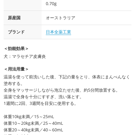
0.70g
原産国
オーストラリア
ブランド
日本全薬工業
＜効能効果＞
犬：マラセチア皮膚炎
＜用法用量＞
温湯を使って前洗いした後、下記の量をとり、体表にまんべんなく
塗布する。
全身をマッサージしながら泡立たせた後、約5分間放置する。
温湯で全身を十分にすすぎ、洗い落とす。
1週間に2回、3週間を目安に使用する。
体重10kg未満／15～25mL
体重10～20kg未満／25～40mL
体重20～40kg未満／40～60mL