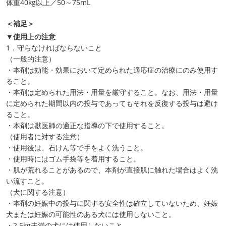
体重40kg以上／50～75mL
＜補足＞
▼使用上の注意
1．守らなければならないこと
（一般的注意）
・本剤は効能・効果において定められた適応症の治療にのみ使用す
ること。
・本剤は定められた用法・用量を厳守すること。なお、用法・用量
に定められた期間以内の投与であってもそれを反復する投与は避け
ること。
・本剤は獣医師の適正な指導の下で使用すること。
（使用者に対する注意）
・使用後は、石けん等で手をよく洗うこと。
・使用時にはゴム手袋等を着用すること。
・肌が荒れることがあるので、本剤が直接肌に触れた場合はよく洗
い流すこと。
（犬に関する注意）
・本剤の妊娠中の投与に関する安全性は確立していないため、妊娠
犬または妊娠の可能性のある犬には使用しないこと。
・2.5kg未満の犬には使用しないこと。